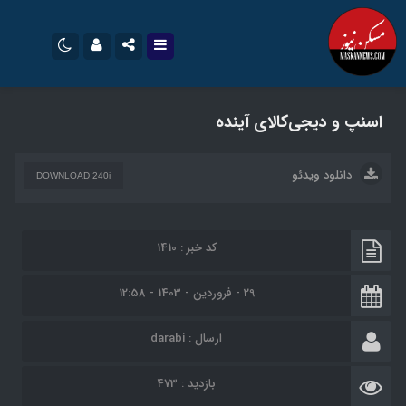
نام کاربری یا نشانی ایمیل
اینستاگرام
تلگرام
اسنپ و دیجی‌کالای آینده
سروش
ایتا
رمز عبور
دانلود ویدئو
آپارات
اپلیکیشن
DOWNLOAD 240i
مرا به خاطر بسپار
کد خبر : 1410
29 - فروردین - 1403 - 12:58
ارسال :
darabi
بازدید : 473