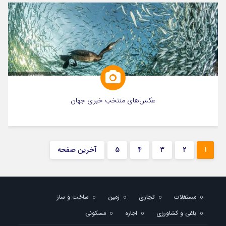
عکس‌های منتخب خبری جهان
1
2
3
4
5
آخرین صفحه
مستغلات
تجاری
زمین
ساخت و ساز
باغی و کشاورزی
اجاره
مسکونی