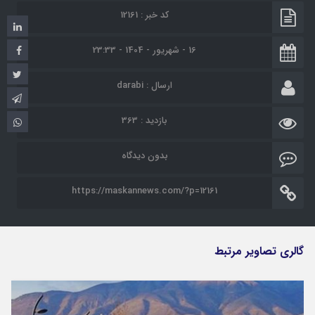
کد خبر : 12161
16 - شهریور - 1404 - 23:33
ارسال :
darabi
بازدید : 363
بدون دیدگاه
https://maskannews.com/?p=12161
گالری تصاویر مرتبط