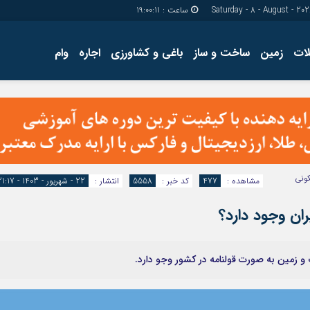
ساعت :
19:00:11
ات
زمین
ساخت و ساز
باغی و کشاورزی
اجاره
وام
دسترسی سریع
پیوندها
تماس با ما
گروه اجتماعی
پیوندهای سایت
گروه اقتصاد
سبد خريد
گروه سیاسی
برگه دو ستونه
گروه فرهنگ
ونی
مشاهده :
477
کد خبر :
5558
انتشار :
22 - شهریور - 1403 - 21:17
ران وجود دارد؟