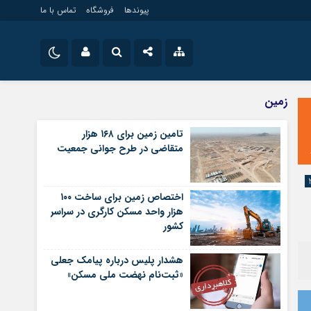
پیوندها
فروشگاه
تماس با ما
ویلایی
نام کاربری یا نشانی ایمیل
اینستاگرام
زمین
مستغلات
تلگرام
تامین زمین برای ۱۶۸ هزار
تجاری
متقاضی در طرح جوانی جمعیت
رمز عبور
سروش
زمین
ساخت و ساز
ایتا
اختصاص زمین برای ساخت ۱۰۰
مرا به خاطر بسپار
آپارات
هزار واحد مسکن کارگری در سراسر
کشور
اپلیکیشن
هشدار پلیس درباره پیامک جعلی
«ثبت‌نام نهضت ملی مسکن»