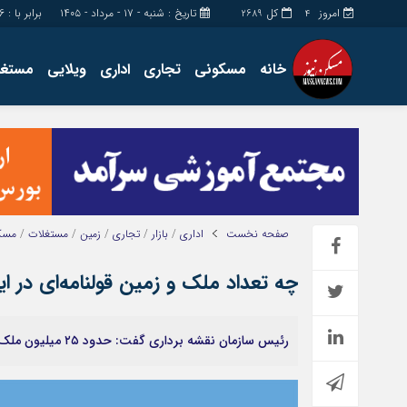
امروز
کل
تاریخ : شنبه - ۱۷ - مرداد - ۱۴۰۵
برابر با : Saturday - 8 - August - 2026
2689
4
خانه
مسکونی
تجاری
اداری
ویلایی
مستغل
اداری
چند رسانه
مستغلات
گالری فیلم
تجاری
گالری عکس
زمین
فروشگاه
ساخت و ساز
حساب مشتری
صفحه نخست
اداری
/
بازار
/
تجاری
/
زمین
/
مستغلات
/
مسک
چه تعداد ملک و زمین قولنامه‌ای در ای
رئیس سازمان نقشه برداری گفت: حدود ۲۵ میلیون ملک و زمین به صورت قولنامه در کشور وجو دارد.