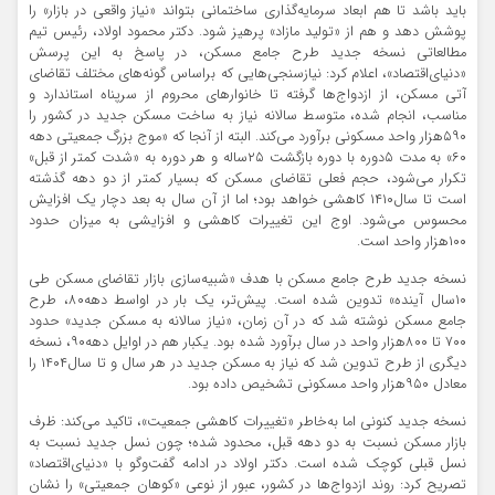
باید باشد تا هم ابعاد سرمایه‌گذاری ساختمانی بتواند «نیاز واقعی در بازار» را
پوشش دهد و هم از «تولید مازاد» پرهیز شود. دکتر محمود اولاد، رئیس تیم
مطالعاتی نسخه جدید طرح جامع مسکن، در پاسخ به این پرسش
«دنیای‌اقتصاد»، اعلام کرد: نیازسنجی‌هایی که براساس گونه‌های مختلف تقاضای
آتی مسکن، از ازدواج‌‌ها گرفته تا خانوارهای محروم از سرپناه استاندارد و
مناسب، انجام شده، متوسط سالانه نیاز به ساخت مسکن جدید در کشور را
۵۹۰هزار واحد مسکونی برآورد می‌کند. البته از آنجا که «موج بزرگ جمعیتی دهه
۶۰» به مدت ۵دوره با دوره بازگشت ۲۵ساله و هر دوره به «شدت کمتر از قبل»
تکرار می‌شود، حجم فعلی تقاضای مسکن که بسیار کمتر از دو دهه گذشته
است تا سال۱۴۱۰ کاهشی خواهد بود؛ اما از آن سال به بعد دچار یک افزایش
محسوس می‌شود. اوج این تغییرات کاهشی و افزایشی به میزان حدود
۱۰۰هزار واحد است.
نسخه جدید طرح جامع مسکن با هدف «شبیه‌سازی بازار تقاضای مسکن طی
۱۰سال آینده» تدوین شده است. پیش‌تر، یک بار در اواسط دهه۸۰، طرح
جامع مسکن نوشته شد که در آن زمان، «نیاز سالانه به مسکن جدید» حدود
۷۰۰ تا ۸۰۰هزار واحد در سال برآورد شده بود. یکبار هم در اوایل دهه۹۰، نسخه
دیگری از طرح تدوین شد که نیاز به مسکن جدید در هر سال و تا سال۱۴۰۴ را
معادل ۹۵۰هزار واحد مسکونی تشخیص داده بود.
نسخه جدید کنونی اما به‌خاطر «تغییرات کاهشی جمعیت»، تاکید می‌کند: ظرف
بازار مسکن نسبت به دو دهه قبل، محدود شده؛ چون نسل جدید نسبت به
نسل قبلی کوچک شده است. دکتر اولاد در ادامه گفت‌وگو با «دنیای‌اقتصاد»
تصریح کرد: روند ازدواج‌ها در کشور، عبور از نوعی «کوهان جمعیتی» را نشان