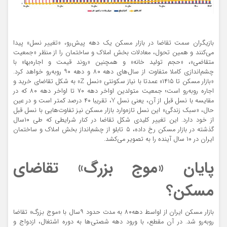
بازیگران سمت تقاضا در بازار مسکن یک دهه پیش‌رو، «تغییر نسل» پیدا
می‌کنند و همین تحول، معادلات بخش املاک و ساختمان را از منظر «جمعیت
متقاضی»، «حجم تولید خانه» و همچنین «روند قیمت و اجاره‌بها» با
چشم‌اندازی کاملا متفاوت از سال‌های دهه ۸۰ و دهه ۹۰ روبه‌رو خواهد کرد.
«بازار مسکن تا ۱۴۱۵» عمدتا با نیاز سکونتی «نسل Z» به شکل تقاضای خرید و
اجاره روبه‌رو است؛ جمعیت‌ متولدین اواخر دهه ۷۰ تا اواخر دهه ۸۰ که در
مقایسه با نسل قبل از آن، یعنی نسل Y، تقریبا ۴۰ درصد کمتر است و در عین
حال، «سبک زندگی» این نسل تازه‌وارد بازار مسکن نیز تفاوت‌‌هایی با نسل قبل
از خود دارد. این تغییر کلیدی شکل تقاضا در کنار شرایطی که طی ۱۰سال
گذشته در بازار مسکن رخ داده، ۵ تابلو از چشم‌انداز بخش املاک و ساختمان
ایران در ۱۰ سال آینده را به تصویر می‌کشد.
پایان «موج بزرگ» تقاضای
مسکن؟
بازار مسکن ایران از اواسط دهه۸۰ به مدت حدود ۹سال با «موج بزرگ» تقاضا
روبه‌رو شد. در آن مقطع، با ورود دهه شصتی‌ها به دوره اشتغال، ازدواج و