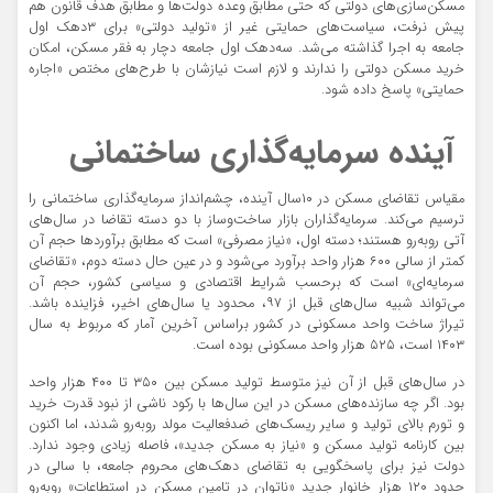
مسکن‌سازی‌های دولتی که حتی مطابق وعده دولت‌ها و مطابق هدف قانون هم
پیش نرفت، سیاست‌های حمایتی غیر از «تولید دولتی» برای ۳دهک اول
جامعه به اجرا گذاشته می‌شد. سه‌دهک اول جامعه دچار به فقر مسکن، امکان
خرید مسکن دولتی را ندارند و لازم است نیازشان با طرح‌های مختص «اجاره
حمایتی» پاسخ داده شود.
آینده سرمایه‌گذاری ساختمانی
مقیاس تقاضای مسکن در ۱۰سال آینده، چشم‌انداز سرمایه‌گذاری ساختمانی را
ترسیم می‌کند. سرمایه‌گذاران بازار ساخت‌وساز با دو دسته تقاضا در سال‌های
آتی روبه‌رو هستند؛ دسته اول، «نیاز مصرفی» است که مطابق برآوردها حجم آن
کمتر از سالی ۶۰۰ هزار واحد برآورد می‌شود و در عین حال دسته دوم، «تقاضای
سرمایه‌ای» است که برحسب شرایط اقتصادی و سیاسی کشور، حجم آن
می‌تواند شبیه سال‌های قبل از ۹۷، محدود یا سال‌های اخیر، فزاینده باشد.
تیراژ ساخت واحد مسکونی در کشور براساس آخرین آمار که مربوط به سال
۱۴۰۳ است، ۵۲۵ هزار واحد مسکونی بوده است.
در سال‌های قبل از آن نیز متوسط تولید مسکن بین ۳۵۰ تا ۴۰۰ هزار واحد
بود. اگر چه سازنده‌های مسکن در این سال‌ها با رکود ناشی از نبود قدرت خرید
و تورم بالای تولید و سایر ریسک‌های ضدفعالیت مولد روبه‌رو شدند، اما اکنون
بین کارنامه تولید مسکن و «نیاز به مسکن جدید»، فاصله زیادی وجود ندارد.
دولت نیز برای پاسخگویی به تقاضای دهک‌های محروم جامعه، با سالی در
حدود ۱۲۰ هزار خانوار جدید «ناتوان در تامین مسکن در استطاعات» روبه‌رو