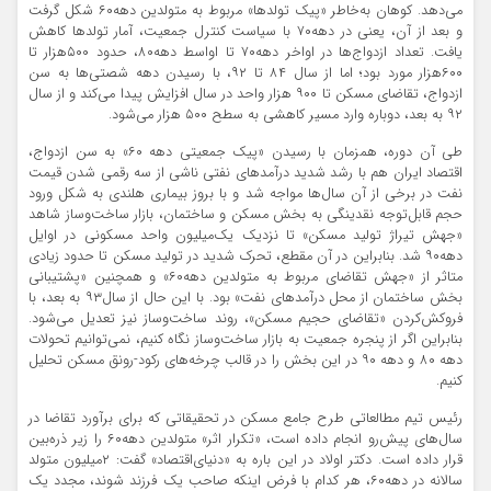
می‌دهد. کوهان به‌خاطر «پیک تولدها» مربوط به متولدین دهه۶۰ شکل گرفت
و بعد از آن، یعنی در دهه۷۰ با سیاست کنترل جمعیت، آمار تولدها کاهش
یافت. تعداد ازدواج‌ها در اواخر دهه۷۰ تا اواسط دهه۸۰، حدود ۵۰۰هزار تا
۶۰۰هزار مورد بود؛ اما از سال ۸۴ تا ۹۲، با رسیدن دهه شصتی‌ها به سن
ازدواج، تقاضای مسکن تا ۹۰۰ هزار واحد در سال افزایش پیدا می‌کند و از سال
۹۲ به بعد، دوباره وارد مسیر کاهشی به سطح ۵۰۰ هزار می‌شود.
طی آن دوره، همزمان با رسیدن «پیک جمعیتی دهه ۶۰» به سن ازدواج،
اقتصاد ایران هم با رشد شدید درآمدهای نفتی ناشی از سه رقمی شدن قیمت
نفت در برخی از آن سال‌ها مواجه شد و با بروز بیماری هلندی به شکل ورود
حجم قابل‌توجه نقدینگی به بخش مسکن و ساختمان، بازار ساخت‌وساز شاهد
«جهش تیراژ تولید مسکن» تا نزدیک یک‌میلیون واحد مسکونی در اوایل
دهه۹۰ شد. بنابراین در آن مقطع، تحرک شدید در تولید مسکن تا حدود زیادی
متاثر از «جهش تقاضای مربوط به متولدین دهه۶۰» و همچنین «پشتیبانی
بخش ساختمان از محل درآمدهای نفت» بود. با این حال از سال۹۳ به بعد، با
فروکش‌کردن «تقاضای حجیم مسکن»، روند ساخت‌وساز نیز تعدیل می‌شود.
بنابراین اگر از پنجره جمعیت به بازار ساخت‌وساز نگاه کنیم، نمی‌توانیم تحولات
دهه ۸۰ و دهه ۹۰ در این بخش را در قالب چرخه‌های رکود-رونق مسکن تحلیل
کنیم.
رئیس تیم مطالعاتی طرح جامع مسکن در تحقیقاتی که برای برآورد تقاضا در
سال‌های پیش‌رو انجام داده است، «تکرار اثر» متولدین دهه۶۰ را زیر ذره‌بین
قرار داده است. دکتر اولاد در این باره به «دنیای‌اقتصاد» گفت: ۲‌میلیون متولد
سالانه در دهه۶۰، هر کدام با فرض اینکه صاحب یک فرزند شوند، مجدد یک