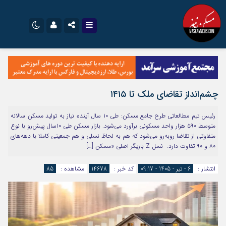
نام کاربری یا نشانی ایمیل
اینستاگرام
تلگرام
سروش
ایتا
چشم‌انداز تقاضای ملک تا ۱۴۱۵
رمز عبور
آپارات
اپلیکیشن
رئیس تیم مطالعاتی طرح جامع مسکن: طی ۱۰ سال آینده نیاز به تولید مسکن سالانه
متوسط ۵۹۰ هزار واحد مسکونی برآورد می‌شود. بازار مسکن طی ۱۰سال پیش‌رو با نوع
متفاوتی از تقاضا روبه‌رو می‌شود که هم به لحاظ نسلی و هم جمعیتی کاملا با دهه‌های
مرا به خاطر بسپار
۸۰ و ۹۰ تفاوت دارد. نسل Z بازیگر اصلی «مسکن […]
انتشار :
6 - تیر - 1405 - 09:17
کد خبر :
14678
مشاهده :
85