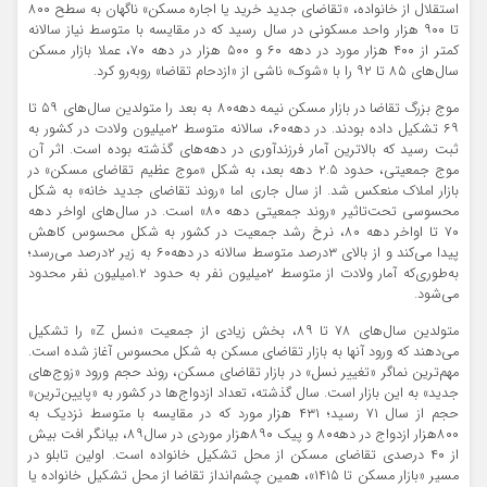
استقلال از خانواده، «تقاضای جدید خرید یا اجاره مسکن» ناگهان به سطح ۸۰۰
تا ۹۰۰ هزار واحد مسکونی در سال رسید که در مقایسه با متوسط نیاز سالانه
کمتر از ۴۰۰ هزار مورد در دهه ۶۰ و ۵۰۰ هزار در دهه ۷۰، عملا بازار مسکن
سال‌های ۸۵ تا ۹۲ را با «شوک» ناشی از «ازدحام تقاضا» روبه‌رو کرد.
موج بزرگ تقاضا در بازار مسکن نیمه دهه۸۰ به بعد را متولدین سال‌های ۵۹ تا
۶۹ تشکیل داده‌ بودند. در دهه۶۰، سالانه متوسط ۲‌میلیون ولادت در کشور به
ثبت رسید که بالاترین آمار فرزندآوری در دهه‌های گذشته بوده است. اثر آن
موج جمعیتی، حدود ۲.۵ دهه بعد، به شکل «موج عظیم تقاضای مسکن» در
بازار املاک منعکس شد. از سال جاری اما «روند تقاضای جدید خانه» به شکل
محسوسی تحت‌تاثیر «روند جمعیتی دهه ۸۰» است. در سال‌های اواخر دهه
۷۰ تا اواخر دهه ۸۰، نرخ رشد جمعیت در کشور به شکل محسوس کاهش
پیدا می‌کند و از بالای ۳درصد متوسط سالانه در دهه۶۰ به زیر ۲درصد می‌رسد؛
به‌طوری‌که آمار ولادت از متوسط ۲‌میلیون نفر به حدود ۱.۲‌میلیون نفر محدود
می‌شود.
متولدین سال‌های ۷۸ تا ۸۹، بخش زیادی از جمعیت «نسل Z» را تشکیل
می‌دهند که ورود آنها به بازار تقاضای مسکن به شکل محسوس آغاز شده است.
مهم‌ترین نماگر «تغییر نسل» در بازار تقاضای مسکن، روند حجم ورود «زوج‌های
جدید» به این بازار است. سال گذشته، تعداد ازدواج‌ها در کشور به «پایین‌ترین»
حجم از سال ۷۱ رسید؛ ۴۳۱ هزار مورد که در مقایسه با متوسط نزدیک به
۸۰۰هزار ازدواج در دهه۸۰ و پیک ۸۹۰هزار موردی در سال۸۹، بیانگر افت بیش‌
از ۴۰ درصدی تقاضای مسکن از محل تشکیل خانواده است. اولین تابلو در
مسیر «بازار مسکن تا ۱۴۱۵»، همین چشم‌انداز تقاضا از محل تشکیل خانواده یا