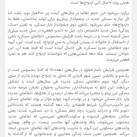
همان روند ۱۰سال آتی ازدواج‌ها است.
برآورد می‌شود این حجم تقاضا در سال‌های آینده زیر ۴۰۰هزار مورد باشد. اما
کل نیاز به مسکن جدید در چشم‌انداز پیش‌رو برای تولید ساختمان، فقط به
«ازدواج‌ها» ختم نمی‌شود. تابلوی دوم چشم‌انداز بازار مسکن، به تغییر «سبک
زندگی» نسل جدید اختصاص دارد. میل به «تجرد قطعی» در نسل جدید بیش‌از
نسل گذشته است و در نتیجه باعث افزایش محسوس «تقاضای مسکن» ناشی
از «استقلال از خانواده با رسیدن فرزندان به سن ازدواج» شده است. این، گروه
دوم «تقاضای جدید مسکن» طی ۱۰سال آینده است که البته همه آن، این
جوانان نیستند، بلکه دهه شصتی‌هایی که نتوانستند ازدواج کنند هم به تجرد
قطعی می‌رسند.
همچنین افزایش «آمار طلاق» در سال‌های دهه۱۴۰۰ که کاملا محسوس است از
یک‌سو و بالارفتن نسبی سهم افرادی که تمایل به ازدواج دوباره ندارند از سوی
دیگر، گروه سوم «تقاضای مسکن جدید» طی سال‌های آینده را تشکیل
می‌دهند. این تابلو به سرمایه‌گذاران ساختمانی به‌عنوان عاملان عرضه جدید
مسکن این پیام را مخابره می‌‌کند که معادل درصدی از طلاق‌ها، «تقاضای جدید»
وارد بازار مسکن می‌شود. و در نهایت، گروه چهارم موثر بر روند تقاضای مسکن
نیز «آسیب‌دیدگان» شرایط اقتصادی یک دهه گذشته هستند که تحت‌تاثیر
«تورم بالا» و «درآمد پایین» دچار «فقر مسکن» یا «بد مَسکنی» شدند؛ یعنی
ساکنان محله‌های فرسوده و سکونت‌گاه‌های غیررسمی که تقاضای جدید
محسوب نمی‌شوند، بلکه واحدهای آنها مناسب نیست. در واقع، بهسازی
واحدهای مسکونی این گروه، با تخریب واحدهای آنها، تقاضای جدیدی ایجاد
می‌کند. همچنین تغییر سبک زندگی عشایری و چندخانواری که از گذشته به