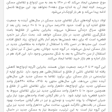
موج جمعیتی ایجاد می‌کند که در ۱۴۱۰ به بعد به سن ازدواج و تقاضای مسکن
می‌رسد. البته ابعاد آن به اندازه موج دهه۶۰ نخواهد بود. این موج‌ها ۵نسل
ادامه پیدا می‌کند و هر بار کوچک‌تر می‌‌شود.
اولاد درباره گونه‌های دیگر تقاضای جدید مسکن در سال‌های آینده به جمعیت
طلاق اشاره کرد و گفت: حدود ۲۵درصد مردان و ۱۰ تا ۲۰ درصد زنان بعد از
طلاق، سراغ «زندگی مستقل» می‌روند. بنابراین بخشی از طلاق‌ها باعث
شکل‌گیری تقاضای جدید در بازار مسکن خواهد شد. بحث دیگر نیز «تجرد
قطعی» است که برای دهه شصتی‌ها به‌رغم آمار بالای ازدواج، زیاد اتفاق افتاده
است. این مجردها در «سن بالا» با استقلال از خانواده به متقاضیان جدید در
بازار مسکن تبدیل می‌شوند. در گروه جدید جوانان، یعنی نسل Z نیز تمایل به
استقلال از سن ۲۰سالگی به بعد به شکل محسوس وجود دارد. این افراد هم در
بازار اجاره و هم بازار خرید تقاضا ایجاد می‌کنند.
این گروه ۳ تا ۴ درصد جمعیت جوان هستند. بنابراین اگرچه ازدواج‌ها کاهش
یافته اما تقاضای ناشی از طلاق و استقلال‌طلبی هم وجود دارد. نتایج اولیه از
نیازسنجی در بازار مسکن برای برآورد تقاضا به مسکن جدید طی سال‌های
آینده نشان می‌دهد، طی سال‌های منتهی به ۱۴۱۵، سالانه ۴۴۰هزار واحد
مسکونی جدید برای ازدواج‌ها، ۵۰هزار واحد برای تقاضای ناشی از طلاق و
همچنین حدود ۱۰ تا ۲۰هزار واحد مسکونی جدید نیز برای تقاضای مربوط به
«تجرد قطعی» باید تولید شود. با در نظر گرفتن تعداد واحدهای مورد نیاز برای
جبران استهلاک یا روند تخریب و نوسازی و نیز در نظر گرفتن سیاست بهبود
مسکن در بافت‌های ناکارآمد شهری، ساخت سالی ۱۰۰هزار واحد جدید نیز برای
این گروه نیاز است. به این ترتیب، متوسط نیاز به مسکن جدید در ۱۰سال