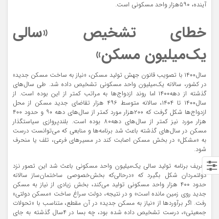
آینده، ۵۹۰هزار واحد مسکونی است.
خطای تشخیص «سالی
یک‌میلیون مسکن»
سال۱۴۰۰ با تصویب قانون جهش تولید مسکن، «نیاز به ساخت مسکن جدید»
در کشور، سالانه یک‌میلیون واحد مسکونی تشخیص داده شد. طی سال‌های
گذشته از دهه۱۴۰۰ اما روند ازدواج‌ها به مراتب کمتر از این بوده است. از
سال۱۴۰۰ تا ۱۴۰۴، سالانه متوسط ۴۹۶ هزار تقاضای جدید مسکن از محل
ازدواج‌ها شکل گرفت که ۲۰۰هزار مورد کمتر از سال‌های دهه ۹۰ و حدود ۴۰۰
هزار مورد نیز کمتر از سال‌های دهه۸۰ بوده است. بلندپروازی سیاستگذار
مسکن در سال‌های گذشته باعث شد برنامه‌ها و منابعی که می‌توانست درست
به «مشکل» در بخش مسکن اصابت کند در مسیرهای فرعی، تلف یا منحرف
شود.
تعریف برنامه تولید سالی یک‌میلیون واحد مسکونی باعث شد این تصور نزد
دولتمردان شکل بگیرد که «درحالی‌که بخش‌خصوصی ساختمان‌ساز سالانه
حدود ۴۰۰ هزار واحد مسکونی تولید می‌‌کند، بخش زیادی از نیاز به مسکن
جدید روی زمین مانده است» و در نتیجه، دولت سراغ ساخت «مسکن دولتی»
رفت. اگر برآوردها از «نیاز به مسکن جدید» در آن مقطع، متناسب با «تحولات
جمعیتی»، درست تشخیص داده شده بود، چه بسا در ۴سال گذشته به جای