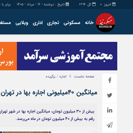
امروز
کل
تاریخ : دوشنبه - ۱۹ - مرداد - ۱۴۰۵
برابر با : ay - 10 - August - 2026
2694
0
خانه
مسکونی
تجاری
اداری
ویلایی
مستغل
اداری
چند رسانه
مستغلات
گالری فیلم
تجاری
گالری عکس
زمین
فروشگاه
ساخت و ساز
حساب مشتری
صفحه نخست
اجاره
/
برگزیده
میانگین ۴۰میلیونی اجاره بها در تهران با احتساب وام ودیعه
رقم به بیش از ۴۰ میلیون تومان در ماه می‌رسد.