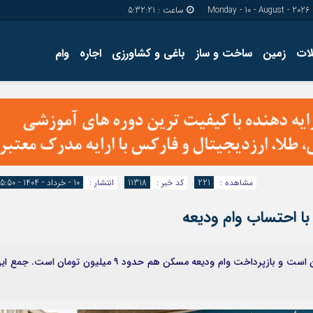
Mond
ساعت :
5:32:22
ات
زمین
ساخت و ساز
باغی و کشاورزی
اجاره
وام
دسترسی سریع
پیوندها
تماس با ما
گروه اجتماعی
پیوندهای سایت
گروه اقتصاد
سبد خريد
گروه سیاسی
برگه دو ستونه
گروه فرهنگ
مشاهده :
221
کد خبر :
11318
انتشار :
10 - خرداد - 1404 - 15:50
بیش از ۳۰ میلیون تومان، میانگین اجاره بها در شهر تهران است و بازپرداخت وام ودیعه مسکن هم حدود ۹ میلیون تومان است. ج