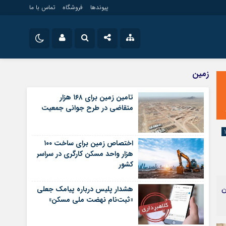
پیوندها
فروشگاه
تماس با ما
ویلایی
نام کاربری یا نشانی ایمیل
اینستاگرام
زمین
مستغلات
تلگرام
تامین زمین برای ۱۶۸ هزار
تجاری
متقاضی در طرح جوانی جمعیت
رمز عبور
سروش
زمین
ساخت و ساز
ایتا
اختصاص زمین برای ساخت ۱۰۰
مرا به خاطر بسپار
آپارات
هزار واحد مسکن کارگری در سراسر
کشور
اپلیکیشن
مع این
هشدار پلیس درباره پیامک جعلی
«ثبت‌نام نهضت ملی مسکن»