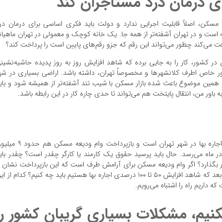
ی درمان درد مستاجران کند
ون تومان وام ودیعه مسکن، اصلاً قابلیت اجرایی ندارد و دولت باید فکری اساسی برای درمان در
ست و در تهران آشفته‌تر از همه جا. یک خانه کوچک و معمولی در تهران ماهیان
ر کشور، کار را به جایی برده که شاهد افزایش روز به روز پدیده حاشیه‌نشین
ور خاص اطرف کلانشهر‌ها و مخصوصاً تهران، داشته باشد. اراضی بسیاری در شه
 و همین موضوع باعث شده بازار مسکن با شیب تند آشفته‌تر از همیشه شود و بای
ه باور من، انتقال پایتخت هم می‌تواند تا حدی چاره کار در این رابطه باشد.
محبی اظهار داشت: بیش از ۳۰ میلیون تومان، میانگین اجاره بها در شهر تهران است و بازپرداخت وام ودیعه
قم به بیش از ۴۰ میلیون تومان در ماه می‌رسد. حال باید پرسید حقوق یک کارمند یا کارگر چقدر است؟ چقدر بای
مان برای مسکن کنار بگذارد؟ اگر وام ودیعه مسکن برای آرامش طرف است که این بازپرداخت نشان ا
آرامش ندارد. فرض بفرمایید همه این کار‌ها هم شد، سال بعد که شاهد افزایش ۵۰ تا ۱۰۰ درصدی اجاره بها هستیم باید چه کنیم؟ کدام از 
 داریم راه را اشتباه می‌رویم.
نیم، مشکلات بسیاری گریبان کشور را