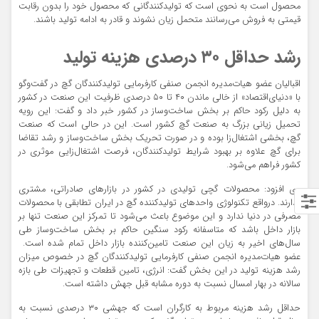
محصول است به نحوی است که تولیدکنندگانی که محصول خود را بدون رقابت
قیمتی به فروش می‌‌رسانند متحمل زیان نشوند و قادر به ادامه تولید باشند.
رشد حداقل ۳۰ درصدی هزینه تولید
اقبالیان عضو هیات‌مدیره انجمن صنفی کارفرمایی تولیدکنندگان گچ در گفت‌‌وگو
با «دنیای‌اقتصاد» از خالی ماندن ۴۰ تا ۵۰ درصدی ظرفیت این صنعت در کشور
به دلیل رکود حاکم بر بخش ساخت‌‌وساز در کشور خبر داد و گفت: این رویه
تحمیل زیانی بزرگ به صنعت گچ کشور است. این در حالی است که صنعت
گچ، بخشی اشتغال‌زا بوده و در صورت تحریک بخش ساخت‌‌وساز و رشد تقاضا
برای گچ علاوه بر بهبود شرایط تولیدکنندگان، فرصت اشتغال‌زایی موثری در
کشور فراهم می‌شود.
وی افزود: محصولات گچی تولیدی در کشور در بازارهای صادراتی، مشتری
ندارند. درواقع تکنولوژی واحدهای تولیدکننده گچ در ایران تطابقی با محصولات
مصرفی در دنیا ندارد و این موضوع باعث می‌شود تا تمرکز این صنعت تنها بر
بازار داخل باشد که متاسفانه رکود سنگین حاکم بر بخش ساخت‌‌وساز طی
سال‌های اخیر به زیان این صنعت تامین‌‌کننده بازار داخل تمام شده است.
عضو هیات‌مدیره انجمن صنفی کارفرمایی تولیدکنندگان گچ در خصوص میزان
رشد هزینه تولید در این بخش گفت: انرژی، تامین قطعات و تجهیزات طی بازه
سالانه در بهار امسال نسبت به دوره مشابه قبل جهش داشته است.
حداقل رشد هزینه مربوط به کارگران است که جهشی ۳۰ درصدی نسبت به