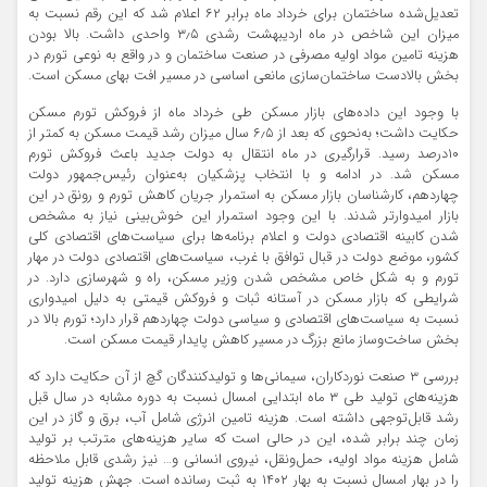
تعدیل‌‌شده ساختمان برای خرداد ماه برابر ۶۲ اعلام شد که این رقم نسبت به
میزان این شاخص در ماه اردیبهشت رشدی ۳٫۵ واحدی داشت. بالا بودن
هزینه تامین مواد اولیه مصرفی در صنعت ساختمان و در واقع به نوعی تورم در
بخش بالادست ساختمان‌‌سازی مانعی اساسی در مسیر افت بهای مسکن است.
با وجود این داده‌‌های بازار مسکن طی خرداد ماه از فروکش تورم مسکن
حکایت داشت؛ به‌‌نحوی که بعد از ۶٫۵ سال میزان رشد قیمت مسکن به کمتر از
۱۰‌درصد رسید. قرارگیری در ماه انتقال به دولت جدید باعث فروکش تورم
مسکن شد. در ادامه و با انتخاب پزشکیان به‌‌عنوان رئیس‌‌جمهور دولت
چهاردهم، کارشناسان بازار مسکن به استمرار جریان کاهش تورم و رونق در این
بازار امیدوارتر شدند. با این وجود استمرار این خوش‌بینی نیاز به مشخص
شدن کابینه اقتصادی دولت و اعلام برنامه‌‌ها برای سیاست‌‌های اقتصادی کلی
کشور، موضع دولت در قبال توافق با غرب، سیاست‌‌های اقتصادی دولت در مهار
تورم و به شکل خاص مشخص شدن وزیر مسکن، راه و شهرسازی دارد. در
شرایطی که بازار مسکن در آستانه ثبات و فروکش قیمتی به دلیل امیدواری
نسبت به سیاست‌‌های اقتصادی و سیاسی دولت چهاردهم قرار دارد؛ تورم بالا در
بخش ساخت‌‌وساز مانع بزرگ در مسیر کاهش پایدار قیمت مسکن است.
بررسی ۳ صنعت نوردکاران، سیمانی‌‌ها و تولیدکنندگان گچ از آن حکایت دارد که
هزینه‌‌های تولید طی ۳ ماه ابتدایی امسال نسبت به دوره مشابه در سال قبل
رشد قابل‌توجهی داشته است. هزینه تامین انرژی شامل آب، برق و گاز در این
زمان چند برابر شده، این در حالی است که سایر هزینه‌‌های مترتب بر تولید
شامل هزینه مواد اولیه، حمل‌‌ونقل، نیروی انسانی و… نیز رشدی قابل ملاحظه
را در بهار امسال نسبت به بهار ۱۴۰۲ به ثبت رسانده است. جهش هزینه تولید