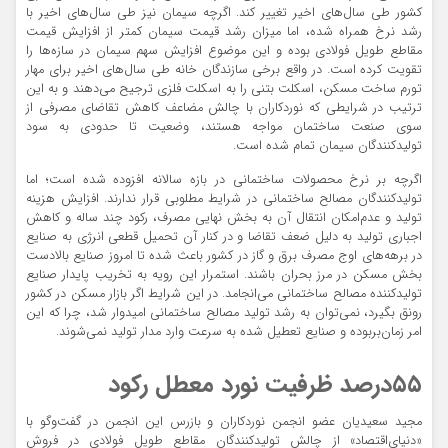
کشور طی سال‌های اخیر تغییر کند. اگرچه سیمان نیز طی سال‌های اخیر با
رشد نرخ همراه شده، اما میزان رشد قیمت سیمان کمتر از افزایش قیمت
مقاطع طویل فولادی بوده و این موضوع افزایش سهم سیمان در سازه‌‌ها را
تقویت کرده است. در واقع برخی سازندگان خانه طی سال‌های اخیر برای مهار
تورم ساخت مسکن، اسکلت بتنی را به اسکلت فلزی ترجیح می‌دهند و به این
ترتیب در شرایطی که نوردکاران با چالش مضاعف کاهش تقاضای مصرفی از
سوی صنعت ساختمان مواجه هستند، وضعیت تا حدودی به سود
تولیدکنندگان سیمان تمام شده است.
اگرچه بر نرخ محصولات ساختمانی در بازه سالانه افزوده شده است؛ اما
تولیدکنندگان مصالح ساختمانی در شرایط مطلوبی قرار ندارند. افزایش هزینه
تولید و عدم‌امکان انتقال آن به بخش نهایی مصرف، رکود چند ساله و کاهش
اجباری تولید به دلیل ضعف تقاضا و در کنار آن تحمیل قطعی انرژی به صنایع
در برهه‌‌های اوج مصرف برق و گاز در کشور باعث شده تا امروز صنایع بالادست
بخش مسکن در مرز بحران باشند. استمرار این رویه به تخریب پایدار صنایع
تولیدکننده مصالح ساختمانی می‌‌انجامد. در این شرایط اگر بازار مسکن در کشور
رونق بگیرد، نمی‌توان به رشد تولید مصالح ساختمانی امیدوار شد، چرا که این
امر زمان‌بربوده و صنایع تعطیل شده به سرعت وارد مدار تولید نمی‌‌شوند.
۵۵درصد ظرفیت نورد معطل رکود
مجید سعیدیان عضو انجمن نوردکاران و بازرس این انجمن در گفت‌‌وگو با
«دنیای‌اقتصاد» از چالش تولیدکنندگان مقاطع طویل فولادی در فروش