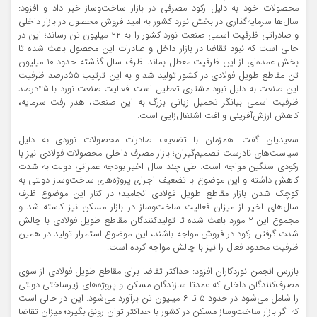
محصولات خود به دلیل رکود مصرفی در بازار ساخت‌‌وساز خبر داد و افزود:
سال‌ها سرمایه‌گذاری در بخش نورد کشور به امید فروش محصول در بازار داخلی
و صادراتی ظرفیت اسمی صنعت نورد کشور را به ۲۲ میلیون تن رساند؛ این در
حالی است که نبود تقاضا در بازار داخل و صادرات این محصول باعث شده تا
بخش عمده‌‌ای از این ظرفیت معطل بماند. ظرف سال گذشته حدود ۱۰ میلیون
تن مقاطع طویل فولادی در کشور تولید شد و به این ترتیب ۵۵‌درصد ظرفیت
این صنعت به دلیل نبود مشتری تعطیل است. فعالیت صنعت نورد با ۴۵‌درصد
ظرفیت اسمی بیانگر تحمیل زیانی بزرگ به این صنعت، هدر رفت سرمایه،
کاهش ارزش‌‌آفرینی و افت اشتغال‌زایی است.
سعیدیان گفت: همزمان با تضعیف صادرات محصولات نوردی به دلیل
سیاست‌‌های نادرست تصمیم‌گیران؛ بازار مصرف داخلی محصولات فولادی نیز با
رکودی سنگین مواجه است. طی چند سال اخیر بودجه عمرانی دولت به شدت
کاهش داشته و این موضوع با تضعیف اجرای پروژه‌‌های ساخت‌‌وساز دولتی به
کوچک شدن بازار مقاطع طویل فولادی انجامید؛ در کنار این موضوع ظرف
سال‌های اخیر از میزان فعالیت ساخت‌‌وساز در بازار مسکن نیز کاسته شد و
مجموع این ۲ مورد باعث شده تا تولیدکنندگان مقاطع طویل فولادی با چالش
شدت گرفتن رکود در فروش مواجه باشند، این موضوع استمرار تولید در همین
ظرفیت محدود فعال را نیز با چالش مواجه کرده است.
بازرس انجمن نوردکاران افزود: حداکثر تقاضا برای مقاطع طویل فولادی از سوی
مصرف‌کنندگان داخلی که عمدتا سازندگان مسکن و پروژه‌‌های زیرساختی دولتی
را شامل می‌شود در حدود ۵ تا ۶ میلیون تن برآورد می‌شود. این در حالی است
که اگر بازار ساخت‌‌وساز مسکن در کشور با حداکثر توان رونق بگیرد؛ میزان تقاضا