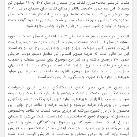
مثبت افزایشی یافت؛ میزان تقاضا برای سیمان در سال ۱۴۰۲ به ۶۶ میلیون تن
رسید که این رقم حدود ۱۰‌درصد بالاتر از میزان تقاضا برای سیمان در سال ۱۴۰۱
بود. در شرایطی که روند مثبت تقاضا برای سیمان ادامه‌‌دار شده است، اعمال
محدودیت در تامین برق که ظرف امسال شدت بیشتری به خود گرفته باعث
می‌شود تا تولید و تامین سیمان در بازار داخل با چالش مواجه شود.
الوندیان در خصوص هزینه تولید طی ۳ ماه ابتدایی امسال نسبت به دوره
مشابه در سال قبل گفت: صنعت سیمان با افزایش حدود ۱۰۰ درصدی قیمت
انرژی در بخش تامین سوخت، برق و جهش چند برابری نرخ آب مواجه است؛
این در حالی است که هزینه نیروی انسانی نیز مطابق دستور دولت افزایش
حدودا ۳۰ درصدی داشته و در کنار این موضوع بهای تمامی قطعات و خدمات
مصرفی نیز متناسب با نرخ ارز زیاد شده است، در کنار موارد یاد شده بهای
حمل‌‌ونقل و مواد اولیه نیز جهشی قابل‌توجه داشته و مجموع این موارد
هزینه‌‌های تولید را به صورت چشمگیری افزایش داده است.
در چنین شرایطی دبیر انجمن تولیدکنندگان سیمان اولین درخواست
تولیدکنندگان این صنعت از دولت چهاردهم را افزایش کف قیمت پایه عرضه
سیمان متناسب با افزایش هزینه‌های تولید عنوان کرد و گفت: در شرایط کنونی
سیمان در بورس‌کالا عرضه می‌شود و فرآیند عرضه و تقاضا نرخ نهایی این
محصول را در بازار تعیین می‌کند؛ اما برتری عرضه نسبت به تقاضا به‌خصوص
در مناطق کم برخوردار کشور که ساخت‌‌وساز کمتر است، باعث می‌شود تا سیمان
در نرخ پایه کف معامله شود که این موضوع تولیدکنندگان سیمان را متحمل
زیان می‌کند. در چنین شرایطی خواست ابتدایی ما در صنعت سیمان، افزایش
قیمت پایه کف به نرخی منطقی و متناسب با افزایش قیمت تمام شده