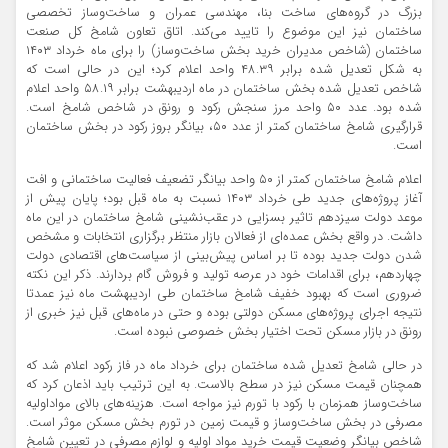
بزرگ در گروه‌‌های ساخت بنا، مهندسی عمران و ساخت‌‌وساز تخصصی
ساختمان نیز این موضوع را تایید می‌کند. اتاق تعاون شامخ کل صنعت
ساختمان (شاخص مدیران خرید بخش ساخت‌‌وساز) را برای ماه خرداد ۱۴۰۳
به شکل تعدیل شده برابر ۴۸.۳۹ واحد اعلام کرد؛ این در حالی است که
شاخص تعدیل شده بخش ساختمان در ماه اردیبهشت برابر ۵۸.۱۹ واحد اعلام
شده بود. عدد ۵۰ واحد مرز سنجش رکود و رونق در شاخص شامخ است.
قرارگیری شامخ ساختمان کمتر از عدد ۵۰، بیانگر بروز رکود در بخش ساختمان
است.
اعلام شامخ ساختمان کمتر از ۵۰ واحد بیانگر تضعیف فعالیت ساختمانی و افت
آغاز پروژه‌‌های جدید طی خرداد ۱۴۰۳ نسبت به ماه قبل بود؛ پایان پیش ‌‌از
موعد دولت سیزدهم تاثیر بسزایی در عقب‌‌نشینی شامخ ساختمان در این ماه
داشت. در واقع بخش عمده‌‌ای از فعالان بازار منتظر برگزاری انتخابات و مشخص
شدن دولت جدید بوده تا بر اساس پیش‌بینی از سیاست‌‌های اقتصادی دولت
چهاردهم، برای اقدامات خود در عرصه تولید و فروش گام بردارند. ذکر این نکته
ضروری است که بهبود خفیف شامخ ساختمان طی اردیبهشت ماه نیز عمدتا
نتیجه اجرای پروژه‌‌های مسکن دولتی بوده و حتی در ماه‌‌های قبل نیز خبری از
رونق در بازار مسکن تحت اختیار بخش خصوصی نبوده است.
در حالی شامخ تعدیل شده ساختمان برای خرداد ماه در فاز رکود اعلام شد که
همچنان قیمت مسکن نیز در سطح بالاست. به این ترتیب باید اذعان کرد که
ساخت‌‌وساز همزمان با رکود با تورم نیز مواجه است. هزینه‌‌های بالای مواداولیه
مصرفی در بخش ساخت‌‌وساز و قیمت زمین در تورم بخش مسکن موثر است.
شاخص بیانگر وضعیت قیمت خرید مواد اولیه و لوازم مصرفی در تعیین شامخ