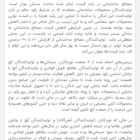
مصالح ساختمانی در رشد قیمت تمام شده ساخت مسکن موثر است.
تولیدکنندگان محصولات ساختمانی معتقدند که در شرایط رکود حاکم بر بازار،
تولیدکننده این امکان را نداشته تا تمامی این رشد هزینه را در قیمت نهایی
محصولات خود منعکس کند و به این ترتیب در حال حاضر نیز با فشار کاهش
سود مواجه هستند. در چنین شرایطی کاهش قیمت مصالح ساختمانی به
سادگی میسر نیست و شاید وعده ثبات قیمتی در بلندمدت در این بخش
منطقی‌‌تر باشد. تولیدکنندگان مصالح ساختمانی از افزایش ۲۰ تا ۳۰ درصدی
هزینه تولید در بهار امسال نسبت به بهار سال قبل خبر می‌دهند و این ارقام را
کف رشد قیمت‌ها عنوان می‌کنند.
بررسی‌‌های انجام شده از ۳ صنعت نوردکاران، سیمانی‌‌ها و تولیدکنندگان گچ
نشان از آن دارد که تولیدکنندگان مقاطع طویل فولادی و تولیدکنندگان گچ با
چالش اساسی رکود مصرفی به دلیل کاهش فعالیت ساخت‌‌وساز در کشور مواجه
هستند؛ این رویه باعث شده تا بخش عمده‌‌ای از ظرفیت این صنایع بدون
استفاده باشد. البته بخش نورد این امکان را دارد تا با تسهیل شرایط صادرات
بخشی از محصولات خود را روانه بازارهای صادراتی کرده و از فشار بروز رکود در
بازار مصرف داخلی بر عملکرد خود بکاهد. این در حالی است که تفاوت در نوع
محصولات گچی مصرفی در ایران و سایر نقاط دنیا و حتی کشورهای همسایه
این فرصت را از صنعت گچ کشور گرفته است.
در حالی که نوردکاران (تولیدکنندگان آهن‌‌آلات) و تولیدکنندگان گچ با چالش
کاهش تقاضا و در نتیجه کاهش اجباری تولید در سال‌های اخیر مواجه شده‌‌اند؛
وضعیت به سود سیمانی‌‌ها بوده است. جهش قیمت مقاطع طویل فولادی در
سال‌های اخیر باعث شده تا الگوی مصرف سیمان و فولاد در ساختمان‌‌سازی