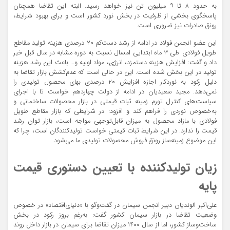
به حدود ۸ تا ۹ میلیون تن نیز خواهد رسید. البته این تقاضا همچنان
پاسخگوی بخشی از ظرفیت در بخش نورد کشور است و برای بهبود شرایط،
رونق صادرات نیز ضروری است.
این عضو انجمن فولاد در ادامه از رشد دست‌‌کم ۲۰ درصدی هزینه تولید مقاطع
طویل فولادی طی ۳ ماه ابتدایی امسال نسبت به دوره مشابه در سال قبل خبر
داد و گفت: افزایش هزینه دستمزد، انرژی، مواد اولیه و… باعث این رشد هزینه
تولید در این بخش شده است. این در حالی است که عدم‌کشش بازار تقاضا به
دلیل رکود به نوردکار اجازه افزایش ۲۰ درصدی بهای محصول تولیدی را
نمی‌‌دهد. مجید سعیدیان در ادامه از دولت چهاردهم خواست تا با اجرای
سیاست‌‌های کنترل تورم زمینه ثبات قیمتی در بازار محصولات ساختمانی و
به‌خصوص نوردی را فراهم کند و افزود: در شرایطی که بازار مقاطع طویل
فولادی با مازاد محصول به میزان قابل‌توجهی مواجه است، بازار توان رشد
قیمت را ندارد. در این شرایط ثبات قیمتی خواست تولیدکنندگان است، چرا که
این موضوع زمینه‌‌ساز رونق فروش محصولات تولیدی ما می‌شود.
زیان تولیدکننده با تعیین دستوری قیمت
پایه
علی‌‌اکبر الوندیان دبیر انجمن سیمان در گفت‌‌وگو با «دنیای‌اقتصاد» در خصوص
وضعیت تقاضا در بازار سیمان کشور گفت: به‌رغم بروز رکود در بخش
ساخت‌‌وساز کشور، اما از سال ۱۴۰۰ میزان تقاضا برای سیمان در بازار داخل روند