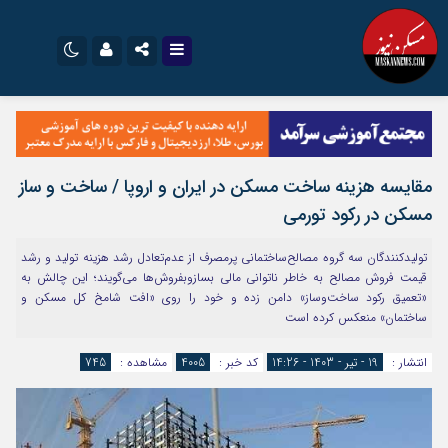
نام کاربری یا نشانی ایمیل
اینستاگرام
تلگرام
سروش
ایتا
مقایسه هزینه ‌ساخت مسکن در ایران و اروپا / ساخت و ساز
رمز عبور
آپارات
اپلیکیشن
مسکن در رکود تورمی
تولیدکنندگان سه گروه مصالح‌‌ساختمانی پرمصرف از عدم‌تعادل رشد هزینه تولید و رشد
مرا به خاطر بسپار
قیمت فروش مصالح به خاطر ناتوانی مالی بسازوبفروش‌ها می‌‌گویند؛ این چالش به
«تعمیق رکود ساخت‌‌وساز» دامن زده و خود را روی «افت شامخ کل مسکن و
ساختمان» منعکس کرده است
انتشار :
19 - تیر - 1403 - 14:26
کد خبر :
4005
مشاهده :
745