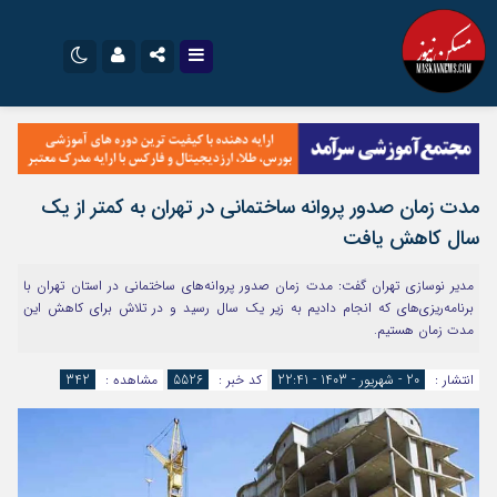
نام کاربری یا نشانی ایمیل
اینستاگرام
تلگرام
سروش
ایتا
مدت زمان صدور پروانه ساختمانی در تهران به کمتر از یک
رمز عبور
آپارات
اپلیکیشن
سال کاهش یافت
مدیر نوسازی تهران گفت: مدت زمان صدور پروانه‌های ساختمانی در استان تهران با
مرا به خاطر بسپار
برنامه‌ریزی‌های که انجام دادیم به زیر یک سال رسید و در تلاش برای کاهش این
مدت زمان هستیم.
انتشار :
20 - شهریور - 1403 - 22:41
کد خبر :
5526
مشاهده :
342