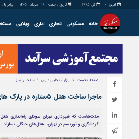
امروز
کل
تاریخ : جمعه - ۱۶ - مرداد - ۱۴۰۵
برابر با : Friday - 7 - August - 2026
2685
0
خانه
مسکونی
تجاری
اداری
ویلایی
مستغل
اداری
چند رسانه
مستغلات
گالری فیلم
تجاری
گالری عکس
زمین
فروشگاه
ساخت و ساز
حساب مشتری
صفحه نخست
بازار
/
تجاری
/
زمین
/
ساخت و ساز
ماجرا ساخت هتل ۵ستاره در پارک های تهران چیست؟
مدت‌هاست که شهرداری تهران سودای راه‌‌‌اندازی هتل‌‌‌
گردشگری و توریسم در تهران، ‌‌‌ هتل‌های جنگلی بسازند.