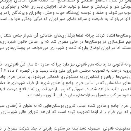
می در کنترل آب‌‌‌های سطحی و حفظ منابع آب، تغذیه سفره آب‌‌‌های زیرزمینی
لودگی هوا و فرسایش و حفظ و تولید خاک، افزایش پایداری خاک و جلوگیری ا
محسوب می‌‌‌شوند و حفظ و توسعه زیستگاه حیات وحش، جانوران و پرندگان را در پ
ر آنها می‌تواند به طبیعت و سرانه فضای سبز تهران که درگیرآلودگی هوا و… است
ان‌‌‌ها انتقاد کردند چراکه قطعا بارگذاری‌‌‌های خدماتی آن هم از جنس هتلدار
‌‌‌سازی در بوستان‌‌‌ها در حالی مطرح شد که بر اساس قانون شهرداری‌‌‌ه
 اما در تهران اوضاع وارونه شده و شهرداری می‌‌‌خواهد در بوستان‌های سبز
هتل‌‌‌سازی در بوستان‌‌‌ها در حالی مطرح شد که نه‌تنها پشتوانه قانونی ندارد بلکه منع قانونی نیز دارد چرا که حدود ۵۰ سال قبل قانو
قانون حفظ و گسترش فضای سبز و جلوگیری از قطع بی‌‌‌رویه درخت به تصویب 
بری زمین‌ها از باغی و کشاورزی به مسکونی یا خدماتی می‌شود، بر اساس طرح جام
نه‌‌‌های ساختمانی که بر اساس طرح جامع یا هادی شهرها از طرف شهرداری‌‌‌ها صاد
ود تعیین و قید خواهد شد. در صورتی که پس از دریافت پروانه و قطع درخت ظر
 نشود مرتکب مشمول مجازات‌‌‌های مقرر در این قانون خواهد شد.
نکته اینجاست که در طرح تفصیلی شهر تهران که جایگزین طرح جامع و هادی شده است، کاربری بوستان‌‌‌هایی که به عنوا
ی که این طرح را از ابتدا تصویب کرده است که آن‌هم شورای عالی شهرسازی 
یل ممنوعیت قانونی منصرف نشد بلکه در سکوت رایزنی با چند شرکت مطرح را نی