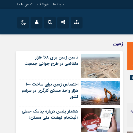
پیوندها
فروشگاه
تماس با ما
ویلایی
نام کاربری یا نشانی ایمیل
اینستاگرام
زمین
مستغلات
تلگرام
تامین زمین برای ۱۶۸ هزار
تجاری
متقاضی در طرح جوانی جمعیت
رمز عبور
سروش
زمین
ساخت و ساز
ایتا
اختصاص زمین برای ساخت ۱۰۰
مرا به خاطر بسپار
آپارات
هزار واحد مسکن کارگری در سراسر
کشور
اپلیکیشن
ه
هشدار پلیس درباره پیامک جعلی
«ثبت‌نام نهضت ملی مسکن»