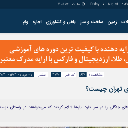
ساعت :
2:05:57
ات
زمین
ساخت و ساز
باغی و کشاورزی
اجاره
وام
دسترسی سریع
پیوندها
تماس با ما
گروه اجتماعی
پیوندهای سایت
گروه اقتصاد
سبد خريد
گروه سیاسی
برگه دو ستونه
گروه فرهنگ
مشاهده :
617
کد خبر :
3070
انتشار :
7 - خرداد - 1403 - 20:31
های جنگلی را در سر دارد. بارها اعلام کردند که می‌‌‌خواهند در راستای توسع