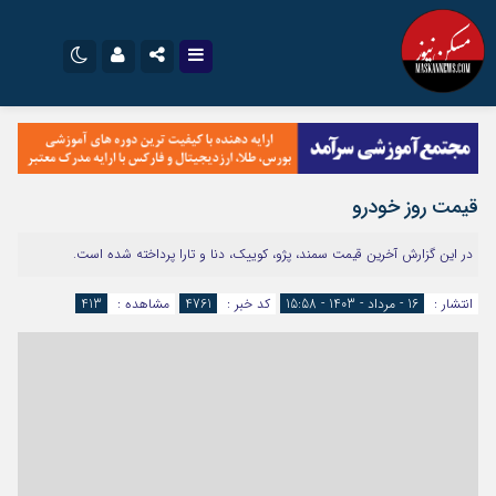
نام کاربری یا نشانی ایمیل
اینستاگرام
تلگرام
سروش
ایتا
قیمت روز خودرو
رمز عبور
آپارات
اپلیکیشن
در این گزارش آخرین قیمت سمند، پژو، کوییک، دنا و تارا پرداخته شده است.
مرا به خاطر بسپار
انتشار :
16 - مرداد - 1403 - 15:58
کد خبر :
4761
مشاهده :
413