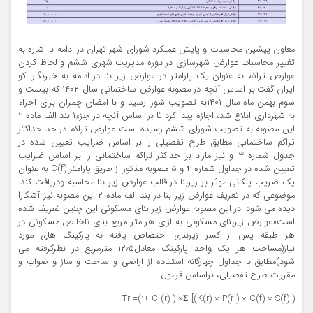
معاون پیشین محاسبات و پایش عملکرد شورای شهر تهران در ادامه با اشاره به
تغییر محاسبات عوارض شهرسازی در دوره مدیریت شهری ششم و لحاظ کردن
عوارض تراکم به عنوان یک پارامتر در عوارض زیر بنا در ادامه به خبرنگار اکو
ایران گفت:بر اساس آنچه در مصوبه عوارض ساختمانی سال ۱۴۰۲ که بیست و
سوم بهمن ماه سال ۱۴۰۱به تصویب شورا رسید و با امضای چمران برای اجراء
به شهرداری ابلاغ شد، اجازه پیدا کرد تا بر اساس آنچه در جزء۱ بند الف ماده ۲
این مصوبه به تصویب شورای ششم رسیده است عوارض تراکم در حد حداکثر
تراکم ساختمانی مطابق طرح تفصیلی را بر اساس ضرایب تعیین شده در
جدول شماره ۳ و نیز مازاد بر حداکثر تراکم ساختمانی را بر اساس ضرایب
تعیین شده در جداول شماره ۴ و ۵ مصوبه مذکور از طریق پارامتر C(f) به عنوان
یک ضریب پلکانی موثر بر زیربنا در قالب عوارض زیر بنا محاسبه ودریافت کند.
موضوعی که در تعریف عوارض زیر بنا در بند الف ماده ۲ این مصوبه نیز آشکارا
دیده می شود. در این مصوبه عوارض زیر بنای مسکونی این چنین تعریف شده
است«عوارض زیربنای مسکونی به ازای هر متر مربع بنای ناخالص مسکونی در
هر طبقه پس از کسر زیربنای اختصاص یافته به پارکینگ های مورد
نیاز(مساحت هر یک واحد پارکینگ معادل۱۲٫۵ مترمربع در نظرگرفته می
شود)مطابق با جداول چهارگانه استفاده از اراضی و ساخت و ساز و ضواب و
مقررات طرح تفصیلی، براساس فرمول
Tr =(1+ C (r) ) ×Σ [(K(r) × P(r ) × C(f) × S(f) )