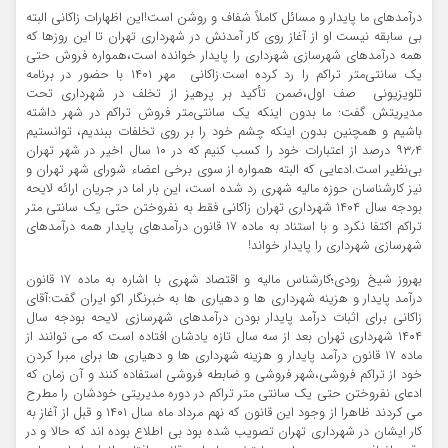
درآمدهای ما پایدار و مسائل کاملاً شفاف و روشن است!این اظهارات زاکانی البته
بی سابقه نیست او از آغاز روی کار آمدنش در شهرداری تهران تا این روزها که
همه درآمدهای شهرسازی شهرداری را پایدار خوانده است،همواره فروش حتی
یک سانتی‌متر تراکم را رد کرده است.زاکانی مهر ۱۴۰۱ با حضور در برنامه
تلویزیونی صف اول،ضمن تأکید بر پرهیز از تخلف در شهرداری تحت
مدیریتش گفت: ما بدون اینکه یک سانتی‌متر فروش تراکم در شهر داشته
باشیم و همچنین بدون اینکه چشم خود را بر روی تخلفات ببندیم، توانستیم
۹۳٫۴ درصد از اعتبارات خود را کسب کنیم که در ۱۰ سال اخیر در شهر تهران
بی‌نظیر است.ادعایی که البته همواره از سوی برخی اعضاء شورای شهر تهران و
نیز کارشناسان حوزه مالیه شهری رد شده است، این بار اما در جریان ارائه لایحه
بودجه سال ۱۴۰۴ شهرداری تهران زاکانی فقط به نفروختن حتی یک سانتی متر
تراکم اکتفا نکرد و با استناد به ماده ۱۷ قانون درآمدهای پایدار همه درآمدهای
شهرسازی شهرداری را پایدار خواند!
بهروز شیخ رودی؛کارشناس مالیه و اقتصاد شهری با اشاره به ماده ۱۷ قانون
درآمد پایدار و هزینه شهرداری ها و دهیاری ها به خبرنگار اکو ایران گفت:آقای
زاکانی برای اثبات درآمد پایدار بودن درآمدهای شهرسازی لایحه بودجه سال
۱۴۰۴ شهرداری تهران بعد از سه سال تازه یادشان افتاده است که می توانند از
ماده ۱۷ قانون درآمد پایدار و هزینه شهرداری ها و دهیاری ها برای مبرا کردن
خود از تراکم فروشی،شهر فروشی و ضابطه فروشی استفاده کنند و آن زمان که
ادعای نفروختن حتی یک سانتی متر تراکم در دوره مدیریتی خودشان را مطرح
می کردند ظاهرا از وجود این قانون که نهم مرداد ماه سال ۱۴۰۱ و قبل از آغاز به
کار ایشان در شهرداری تهران تصویب شده بود بی اطلاع بوده اند که حالا و در