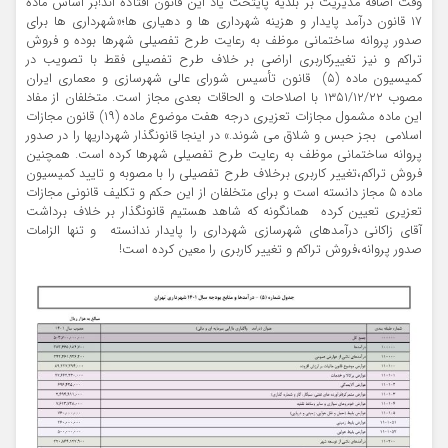
وقت اضافه مدیریت بر بلدیه پایتخت یاد این قانون افتاده اند!بر اساس ماده
۱۷ قانون درآمد پایدار و هزینه شهرداری ها و دهیاری ها؛«شهرداری ها برای
صدور پروانه ساختمانی موظف به رعایت طرح تفصیلی شهرها بوده و فروش
تراکم و نیز تغییرکاربری اراضی بر خلاف طرح تفصیلی فقط با تصویب در
کمیسیون ماده (۵) قانون تأسیس شورای عالی شهرسازی و معماری ایران
مصوب ۱۳۵۱/۱۲/۲۲ با اصلاحات و الحاقات بعدی مجاز است. متخلفان از مفاد
این ماده مشمول مجازات تعزیری درجه هفت موضوع ماده (۱۹) قانون مجازات
اسلامی بجز حبس و شلاق می شوند.» در اینجا قانونگذار شهرداریها را در صدور
پروانه ساختمانی موظف به رعایت طرح تفصیلی شهرها کرده است. همچنین
فروش تراکم،تغییر کاربری برخلاف طرح تفصیلی را با مصوبه و تایید کمیسیون
ماده ۵ مجاز دانسته است و برای متخلفان از این حکم و تکلیف قانونی مجازات
تعزیری تعیین کرده همانگونه که شاهد هستیم قانونگذار بر خلاف برداشت
آقای زاکانی درآمدهای شهرسازی شهرداری را پایدار ندانسته و تنها الزامات
صدور پروانه،فروش تراکم و تغییر کاربری را معین کرده است!