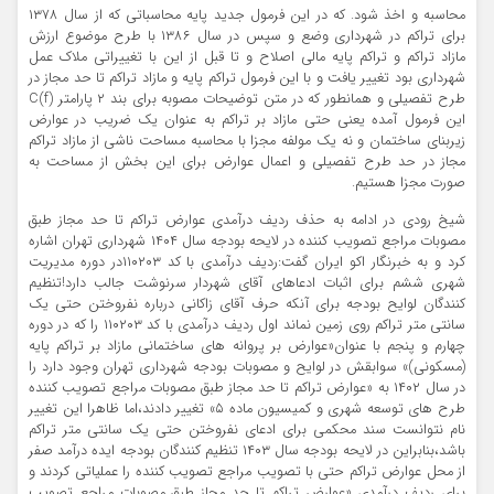
محاسبه و اخذ شود. که در این فرمول جدید پایه محاسباتی که از سال ۱۳۷۸
برای تراکم در شهرداری وضع و سپس در سال ۱۳۸۶ با طرح موضوع ارزش
مازاد تراکم و تراکم پایه مالی اصلاح و تا قبل از این با تغییراتی ملاک عمل
شهرداری بود تغییر یافت و با این فرمول تراکم پایه و مازاد تراکم تا حد مجاز در
طرح تفصیلی و همانطور که در متن توضیحات مصوبه برای بند ۲ پارامتر C(f)
این فرمول آمده یعنی حتی مازاد بر تراکم به عنوان یک ضریب در عوارض
زیربنای ساختمان و نه یک مولفه مجزا با محاسبه مساحت ناشی از مازاد تراکم
مجاز در حد طرح تفصیلی و اعمال عوارض برای این بخش از مساحت به
صورت مجزا هستیم.
شیخ رودی در ادامه به حذف ردیف درآمدی عوارض تراکم تا حد مجاز طبق
مصوبات مراجع تصویب کننده در لایحه بودجه سال ۱۴۰۴ شهرداری تهران اشاره
کرد و به خبرنگار اکو ایران گفت:ردیف درآمدی با کد ۱۱۰۲۰۳در دوره مدیریت
شهری ششم برای اثبات ادعاهای آقای شهردار سرنوشت جالب دارد!تنظیم
کنندگان لوایح بودجه برای آنکه حرف آقای زاکانی درباره نفروختن حتی یک
سانتی متر تراکم روی زمین نماند اول ردیف درآمدی با کد ۱۱۰۲۰۳ را که در دوره
چهارم و پنجم با عنوان«عوارض بر پروانه های ساختمانی مازاد بر تراکم پایه
(مسکونی)» سوابقش در لوایح و مصوبات بودجه شهرداری تهران وجود دارد را
در سال ۱۴۰۲ به «عوارض تراکم تا حد مجاز طبق مصوبات مراجع تصویب کننده
طرح های توسعه شهری و کمیسیون ماده ۵» تغییر دادند،اما ظاهرا این تغییر
نام نتوانست سند محکمی برای ادعای نفروختن حتی یک سانتی متر تراکم
باشد،بنابراین در لایحه بودجه سال ۱۴۰۳ تنظیم کنندگان بودجه ایده درآمد صفر
از محل عوارض تراکم حتی با تصویب مراجع تصویب کننده را عملیاتی کردند و
برای ردیف درآمدی «عوارض تراکم تا حد مجاز طبق مصوبات مراجع تصویب