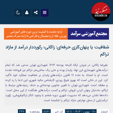
نام کاربری یا نشانی ایمیل
اینستاگرام
تلگرام
سروش
ایتا
شفافیت یا پنهان‌کاری حرفه‌ای: زاکانی؛ رکورددار درآمد از مازاد
رمز عبور
آپارات
اپلیکیشن
تراکم
علیرضا زاکانی در جریان ارائه لایحه بودجه ۱۴۰۴ شهرداری تهران مدعی شد که تمام
مرا به خاطر بسپار
درآمدهای شهرسازی این نهاد پایدار بوده و حتی یک سانتی‌متر تراکم نیز فروخته نشده
است. او با استناد به ماده ۱۷ قانون درآمدهای پایدار، بر شفافیت عملکرد خود تأکید
کرد. این در حالی است که بهروز شیخ رودی، کارشناس مالیه شهری، این ادعا را رد کرده
و معتقد است شهرداری تهران با تغییر عناوین بودجه‌ای و حذف ردیف‌های مرتبط با
تراکم، به‌دنبال پنهان کردن فروش تراکم و کسب درآمدهای هنگفت از این محل است.
داده‌ها نشان می‌دهد که مدیریت شهری دوره ششم با وجود انکار تراکم‌فروشی، رکورد
درآمدزایی از محل عوارض مازاد تراکم را شکسته است.
انتشار :
20 - بهمن - 1403 - 17:11
کد خبر :
8861
مشاهده :
247