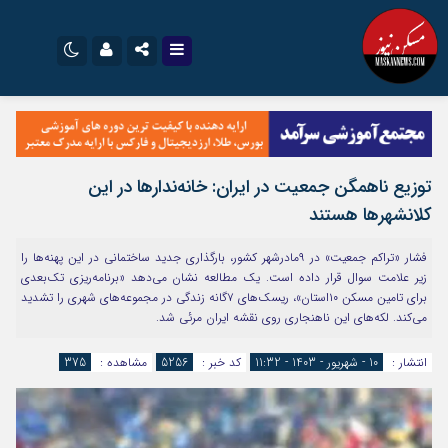
نام کاربری یا نشانی ایمیل
اینستاگرام
تلگرام
سروش
ایتا
توزیع ناهمگن جمعیت در ایران: خانه‌ندارها در این
رمز عبور
آپارات
اپلیکیشن
کلانشهرها هستند
فشار «تراکم جمعیت» در ۹مادرشهر کشور، بارگذاری جدید ساختمانی در این پهنه‌ها را
مرا به خاطر بسپار
زیر علامت سوال قرار داده است. یک مطالعه نشان می‌دهد «برنامه‌ریزی تک‌بعدی
برای تامین مسکن ۱۰استان»، ریسک‌های ۷گانه زندگی در مجموعه‌های شهری را تشدید
می‌کند. لکه‌های این ناهنجاری روی نقشه ایران مرئی شد.
انتشار :
10 - شهریور - 1403 - 11:32
کد خبر :
5256
مشاهده :
375