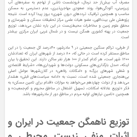
مصرف آب بیش‌‌‌از حد نرمال، فرونشست ناشی از تهاجم به سفره‌های آب
زیرزمینی، آلودگی‌‌‌هوا، روند صعودی مهاجرپذیری، عدم دسترسی به مسکن
مناسب و همچنین ترافیک ترددهای درون شهری» بروز پیدا کرده است. نتیجه
پژوهش علی بیت‌‌‌اللهی، عضو هیات علمی مرکز تحقیقات مسکن و شهرسازی و
محقق علوم زمین و مخاطرات محیط‌‌‌زیست در این باره نشان می‌‌‌دهد، توزیع
جمعیت در پهنه کشوری همگن نیست و در شمال غربی ایران مرکزی بیشتر
است.
از طرفی، تراکم سنگین جمعیتی در ۹ مادرشهر، ۴۰درصد کل جمعیت را در این
مناطق مستقر کرده است در حالی که، ۸۰ درصد از شهرهای ایران که تعدادشان
۱۲۰۰ شهر است، هر کدام کمتر از ۱۰۰ هزار نفر ساکن دارند. این تحقیق با بیان
اینکه، «مدل بارگذاری‌‌‌های مسکونی دولت‌‌‌ها و شهرداری‌‌‌ها»، «شرایط اقتصادی
و شغلی شهرهای بزرگ» و «امکانات رفاهی» در کلان‌شهرها عوامل اصلی
بی‌‌‌هنجاری جمعیتی شده است، نسبت به «ادامه سیاست‌‌‌های قبلی» هشدار
می‌‌‌دهد و از دولت چهاردهم می‌‌‌خواهد به موازات «اقدام برای تامین مسکن» به
فکر «توزیع عادلانه امکانات، تسهیل اشتغال در مناطق محروم و کم‌‌‌جمعیت» و
همچنین «تامین نیازهای اولیه مردم در مناطق دور از مادرشهرها» باشد.
توزیع ناهمگن جمعیت در ایران و
اثرات منفی زیست محیطی و