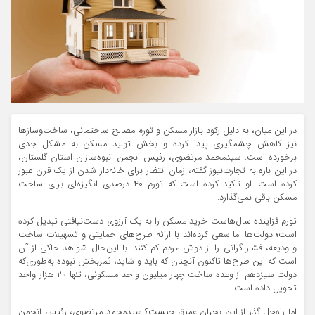
در این میان، به دلیل رکود بازار مسکن و تورم مصالح ساختمانی، ساخت‌وسازها
نیز کاهش چشمگیری پیدا کرده و بخش تولید مسکن به مشکل جدی
برخورده است. سیدمحمد مرتضوی، رئیس انجمن انبوه‌سازان استان گلستان،
در این باره به تجارت‌نیوز گفته، زمان انتظار برای خانه‌دار شدن از یک قرن عبور
کرده است. او تاکید کرده است که تورم ۴۰ درصدی انگیزه‌ای برای ساخت
مسکن باقی نمی‌گذارد.
تورم فزاینده سال‌هاست خرید مسکن را به یک آرزوی دست‌نیافتی تبدیل کرده
است؛ دولت‌ها اما سعی کرده‌اند با ارائه طرح‌های حمایتی و تسهیلات ساخت
و ودیعه، فشار گرانی را از دوش مردم کم کنند. با این‌حال شواهد حاکی از آن
است که این طرح‌ها تاکنون آنچنان که باید و شاید، ثمربخش نبوده به‌طوری‌که
دولت سیزدهم از وعده ساخت چهار میلیون واحد مسکونی، تنها ۲۰ هزار واحد
تحویل داده است.
اما راه‌حل گذر از این بحران عمیق چیست؟ سیدمحمد مرتضوی، رئیس انجمن