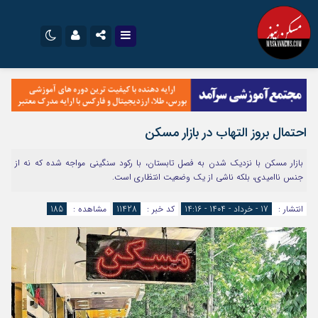
نام کاربری یا نشانی ایمیل
اینستاگرام
تلگرام
سروش
ایتا
احتمال بروز التهاب در بازار مسکن
رمز عبور
آپارات
اپلیکیشن
بازار مسکن با نزدیک شدن به فصل تابستان، با رکود سنگینی مواجه شده که نه از
جنس ناامیدی، بلکه ناشی از یک وضعیت انتظاری است.
مرا به خاطر بسپار
انتشار :
17 - خرداد - 1404 - 14:16
کد خبر :
11428
مشاهده :
185