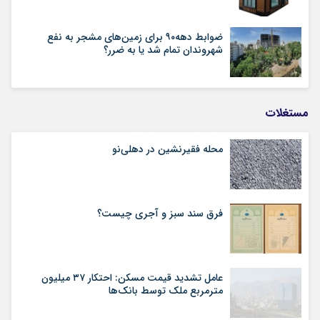
ضوابط دهه۹۰ برای زمین‌های مشجر به نفع
شهروندان تمام شد یا به ضرر؟
مستغلات
محله فقیرنشین در دهلی‏‌نو
فرق سند سبز و آجری چیست؟
عامل تشدید قیمت مسکن: احتکار ۳۷ میلیون
مترمربع ملک توسط بانک‌ها