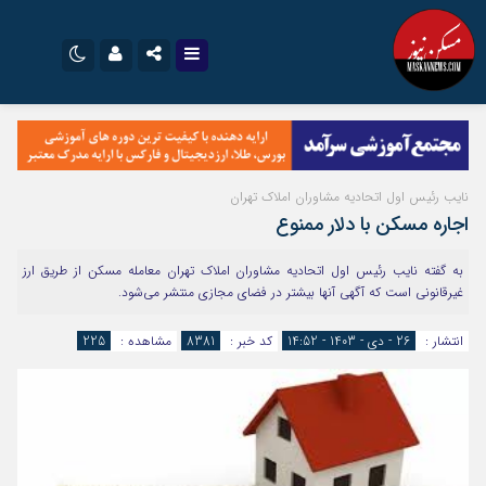
نام کاربری یا نشانی ایمیل
اینستاگرام
تلگرام
سروش
ایتا
نایب رئیس اول اتحادیه مشاوران املاک تهران
رمز عبور
آپارات
اپلیکیشن
اجاره مسکن با دلار ممنوع
به گفته نایب رئیس اول اتحادیه مشاوران املاک تهران معامله مسکن از طریق ارز
غیرقانونی است که آگهی آنها بیشتر در فضای مجازی منتشر می‌شود.
مرا به خاطر بسپار
انتشار :
26 - دی - 1403 - 14:52
کد خبر :
8381
مشاهده :
225