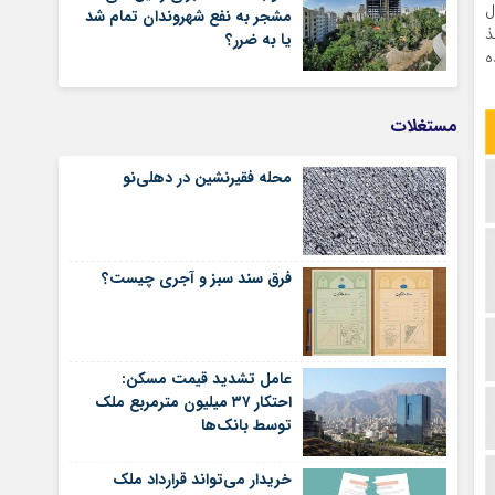
 حال
مشجر به نفع شهروندان تمام شد
خذ
یا به ضرر؟
ه
مستغلات
محله فقیرنشین در دهلی‏‌نو
فرق سند سبز و آجری چیست؟
عامل تشدید قیمت مسکن:
احتکار ۳۷ میلیون مترمربع ملک
توسط بانک‌ها
خریدار می‌تواند قرارداد ملک