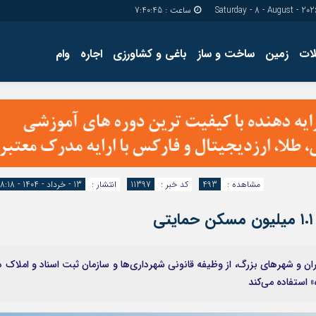
ساعت :
7:40:46
ات
زمین
ساخت و ساز
باغی و کشاورزی
اجاره
وام
دسترسی سریع
پیوندها
تماس با ما
گروه اجتماعی
پیوندهای سایت
گروه اقتصاد
سبد خريد
گروه سیاسی
برگه دو ستونه
گروه فرهنگ
مشاهده :
493
کد خبر :
11397
انتشار :
13 - خرداد - 1404 - 18:18
ران و شهرهای بزرگ، از وظیفه قانونی شهرداری‌‌ها و سازمان ثبت اسناد و املاک د