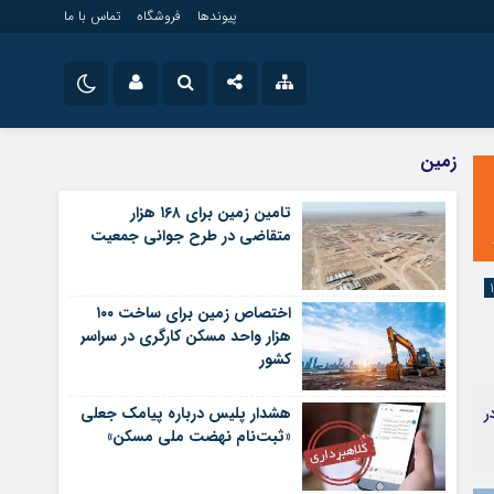
پیوندها
فروشگاه
تماس با ما
ویلایی
نام کاربری یا نشانی ایمیل
اینستاگرام
زمین
مستغلات
تلگرام
تامین زمین برای ۱۶۸ هزار
تجاری
متقاضی در طرح جوانی جمعیت
رمز عبور
سروش
زمین
ساخت و ساز
ایتا
اختصاص زمین برای ساخت ۱۰۰
مرا به خاطر بسپار
آپارات
هزار واحد مسکن کارگری در سراسر
کشور
اپلیکیشن
ر
هشدار پلیس درباره پیامک جعلی
«ثبت‌نام نهضت ملی مسکن»