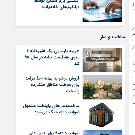
آشفتگی بازار مسکن توسط
این تعداد ۴ میلیون و
«پلتفرم‌های خانه‌یاب»
ت
ر
ک میلیون و ۵۶۵‌هزار نفر
ساخت و ساز
ی
تامین زمین جهت ساخت خانه برای حدود ۸۰۰‌هزار
هزینه بازسازی یک آشپزخانه ۶
متری هم‌قیمت خانه در سال ۹۵
د
شد
،
ن
فروش تراکم به بهانه اخذ درآمد
ن
برای ساخت مناطق جنگ‌زده
ر
پایتخت
 ۸ تا ۱۲ قانون جهش تولید مسکن تاکنون ۱۶۴‌هزار
ن
ساخت‌وسازهای پایتخت مشمول
ضوابط ویژه جنگ می‌شود
ضوابط دهه۹۰ برای زمین‌های