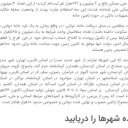
کشور از بروز چالش مهم تامین زمین حکایت دارد. در طرح ملی مسکن بالغ بر ۶ میلیون و ۷۲۶‌هزار نفر ثبت‌نام کردند؛ از 
فت مسکن ملی شناخته شدند؛ این سه استعلام عبارت بودند از وضعیت سابقه مالکی
یلات بانکی در حوزه تامین خانه.
 متقاضی در محل دریافت خانه دولتی ؛ در واقع زمانی به یک فرد خانه دولتی د
یک شهر مشخص تعلق می‌گیرد که ۵ سال در شهر مدنظر سکونت داشته باشد)، تعداد متقاضیان واجد شرایط به ی
ه ۹۵۱‌هزار نفر از واجدین شرایط پس از تکمیل پرونده، با افتتاح حساب ثبت‌نام خود در این طرح را قطع
کردند. جدیدترین گزارش از آن حکایت دارد که طی ۴ سال اخیر، دولت تنها موفق به 
یف تخصیص زمین هستند.
واجه هستند که این شهرها عبارتند از: شهر جدید صدرا در استان فارس، تهران، شهر جدی
ن، سنندج در استان کردستان، همدان، کرمانشاه، خرم آباد، یاسوج، قروه، مریوان
ان کردستان، شهر جدید گلبهار در خراسان رضوی، سقز، لار در استان فارس، بهبها
ری، اسلامشهر در استان تهران، جوانرود در استان کرمانشاه، بوکان در استا
ر استان لرستان، نظرآباد در استان البرز، اسدآباد در استان همدان، کاشمر د
خراسان رضوی، اسلام آباد غرب در کرمانشاه و بانه در استان کردستان. بر اساس مواد
ت که پس از بررسی‌‌ در کارگروه‌‌ها و کمیته‌‌های مرتبط استانی و ملی، تامی
 شهرها را دریابید