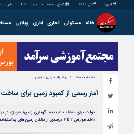
امروز
کل
تاریخ : شنبه - ۱۷ - مرداد - ۱۴۰۵
برابر با : Saturday - 8 - August - 2026
2685
0
خانه
مسکونی
تجاری
اداری
ویلایی
مستغل
اداری
چند رسانه
مستغلات
گالری فیلم
تجاری
گالری عکس
زمین
فروشگاه
ساخت و ساز
حساب مشتری
صفحه نخست
پیشنهاد سردبیر
/
زمین
آمار رسمی از کمبود زمین برای ساخت ۱.۱ میلیون مسکن ‏‌حمایتی
دولت برای مقابله با «پدیده نگهداری زمین» به‌ویژه در ته
«اخذ عوارض ۲ تا ۶ درصدی از مالکان زمین‌‌های بلااستفاده» استفاده می‌کند