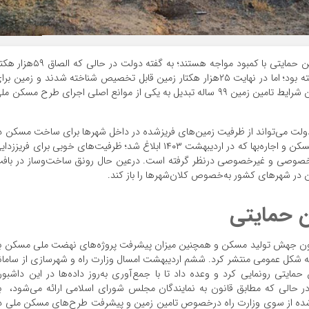
۲۹ شهر کشور در تامین زمین ۹۹ ساله برای ساخت مسکن حمایتی با کمبود مواجه هستند؛ به گفته دولت در حالی که ا
زمین حاشیه شهرها در دستور کار دولت طی ۴ سال گذشته بود؛ اما در نهایت ۲۵‌هزار هکتار زمین قابل تخصیص شناخته شدند و زمین ب
ساخت ۸۰۰‌هزار واحد به سازندگان تحویل داده شد. در این شرایط تامین زمین ۹۹ ساله تبدیل به یکی از موانع اصلی اجرای طرح مسکن 
محقق نشد، اما دولت می‌تواند از ظرفیت زمین‌‌های فریزشده در داخل شهرها برای ساخت مسکن د
کشور استفاده کند، ماده ۱۲ قانون ساماندهی بازار زمین، مسکن و اجاره‌‌بها که در اردیبهشت ۱۴۰۳ ابلاغ شد؛ ظرفیت‌‌های خوبی برای فریزز
 خصوصی و غیرخصوصی درنظر گرفته است. درعین حال رونق ساخت‌‌وساز در باف
 در شهرهای کشور به‌‌خصوص کلان‌شهرها را باز کند.
ن حمایتی
قانون جهش تولید مسکن و همچنین میزان پیشرفت پروژه‌‌های نهضت ملی مسکن ب
 به شکل عمومی منتشر کرد. ششم اردیبهشت امسال وزارت راه و شهرسازی از سامان
حمایتی رونمایی کرد و وعده داد تا با جمع‌‌آوری به‌روز داده‌‌ها در این داشبور
 حالی که مطابق قانون به نمایندگان مجلس شورای اسلامی ارائه می‌شود، ب
شده از سوی وزارت راه درخصوص تامین زمین و پیشرفت طرح‌‌های مسکن ملی د