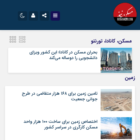
نام کاربری یا نشانی ایمیل
اینستاگرام
تلگرام
مسکن، کانادا، تورنتو
سروش
ایتا
بحران مسکن در کانادا؛ این کشور ویزای
دانشجویی را دوساله می‌کند
رمز عبور
آپارات
اپلیکیشن
زمین
مرا به خاطر بسپار
تامین زمین برای ۱۶۸ هزار متقاضی در طرح
جوانی جمعیت
اختصاص زمین برای ساخت ۱۰۰ هزار واحد
مسکن کارگری در سراسر کشور