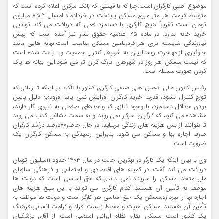
موضوع اصلی کارگران است.چرا که با قیمتی که بانک مرکزی اعلام کرده است که
متوسط قیمت هر متر مربع مسکن پایتخت در خردادماه امسال ۸۵.۹ میلیون
تومان است تقریباٌ‌ هیچ کارگری با دستمزد فعلی که دریافت می کند توانایی
خرید خانه ندارد. در ماده ۲۵ اعلامیه حقوق بشر نیز آمده است که پیش
نیاززندگی شایسته برای هر فرد,تامین مسکن مناسب است.بهانه هایی مانند
جلوگیری از مهاجرت روستاییان به شهرها, کنترل جمعیت و… باعث شده است
که قیمت مسکن هر روز در شهرهای بزرگ گران تر می شود.این بهانه ها پاک
کردن صورت مسئله است.
رئیس کانون عالی انجمن های صنفی کارگری کشور با تأکید بر اینکه تا زمانی که
تورم کنترل نشود، قدرت خرید کارگران افزایش نمی یابد افزود:به دلیل پایین
بودن حداقل دستمزد،‌ با وجود نیازی که واحدهای صنعتی به نیروی کار دارند،
مشاهده می کنیم که کارگران سرکار نمی روند و به سمت مشاغل کاذب می روند
تا بتوانند از بس هزینه های زندگی بربیاید، در حال حاضر۷۰درصد درآمد کارگران
صرف اجاره بها و مسکن می شود. بنابراین رسیدگی به مسکن کارگران یک
ضرورت است.
وی با بیان اینکه یک کارگر در بهترین حالت در سال ۱۴۰۳ حدود ۱۱میلیون تومان
دریافت می کند گفت: در کمیته های اقتصادی و اجتماعی و فرهنگی سازمان
ملل متحد, مسکن را سرپناه نمی داند,‌بلکه حق اساسی است که دولت ها
موظف به تأمین آن هستند. کدام کارگری می تواند با این مبلغ هزینه های
اجاره بها را بپردازد,مسکن یک حق اساسی هر کارگر است و دولت ها موظف به
تأمین آن هستند. مسکن امنیت و محیط زیست افراد و کرامت انسانی،فرهنگ
یک کشور است. مسکن ابقای نظام ایرانی اسلامی است. از آقای پزشکیان