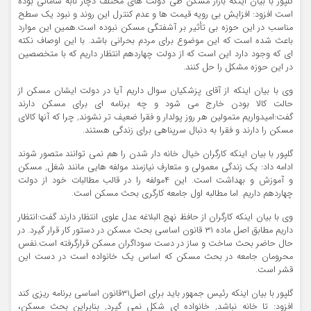
گلپور با بیان اینکه بازار مسکن طی دولت های مختلف دچار نابه سامانی بوده
است افزود: افزایش بی رویه قیمت ها و عدم کنترل این روند و نبود یک سطح
مناسب در این حوزه بی تأثیر بر آشفتگی مسکن نبوده است.همین این موارد
باعث شده است که این موضوع برای مردم بحرانی باشد. با این اوصاف نکته
ای که وجود دارد این است که از دولت چهاردهم انتظار داریم که با متخصصین
در این حوزه مشکل را حل کنند.
وی با بیان اینکه از آقای پزشکیان سوال داریم آیا در دولت ایشان مسکن از
حالت کالا بودن خارج می شود و چه برنامه ای برای مسکن دارند
گفت:امیدواریم متمولین هر روز پولدار و فقرا ضعیف تر نشوند, چرا که آنها کالای
مسکن را دارند و فقرا به دنبال سرپناهی برای زندگی هستند.
گلپور با بیان اینکه کارگران خیال خانه دار شدن را هم نمی توانند متصور شوند
ادامه داد: یک زندگی معمولی و متعارف نیازمند مولفه هایی مانند شغل, مسکن
و آموزش و بهداشت است. این ۴مولفه را در قالب مطالبات خود از دولت
چهاردهم داریم. اما مطالبه اول جامعه کارگری بحث مسکن است.
وی با بیان اینکه کارگران از حافظ نهج البلاغه عدل علوی انتظار دارند گفت:انتظار
داریم مطابق اصل ماده ۳۱ قانون اساسی بحث مسکن در دستور کار قرار گیرد. در
حال حاضر بحث ساخت و ساز در دست سوداگران مسکن قرارگرفته است.نفس
محرومان جامعه در بحث مسکن که اساس یک خانواده است در دست این
قشر است.
گلپور با بیان اینکه رئیس جمهور باید برای اصل۳۱قانون اساسی برنامه ریزی کند
افزود: تا خانه نباشد, خانواده ای شکل نمی گیرد, بنابراین بحث مسکن،