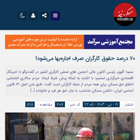
نام کاربری یا نشانی ایمیل
اینستاگرام
تلگرام
سروش
ایتا
۷۰ درصد حقوق کارگران صرف اجاره‌بها می‌شود!
رمز عبور
آپارات
اپلیکیشن
سمیه گلپور، رئیس کانون عالی انجمن های صنفی کارگری کشور در گفت‌وگو با خبرنگار
اقتصادی خبرگزاری تسنیم؛ با اشاره به اینکه پیش شرط ایجاد مردم سالاری اجتماعی
احقاق حق مسکن برای همه مردم از جمله کارگران است گفت: طبق متن اصل ۳۱ قانون
مرا به خاطر بسپار
اساسی ایران، داشتن مسکن متناسب با نیاز، حق هر فرد و خانواده […]
انتشار :
19 - تیر - 1403 - 22:05
کد خبر :
4016
مشاهده :
595