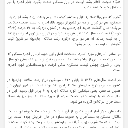
هرگاه سرعت قطار رشد قیمت در بازار مسکن شدت بگیرد، بازار اجاره را نیز
به‌دنبال خود خواهد کشید.
آماری که دنیای‌اقتصاد به تازگی منتشر کرده نشان می‌دهد، روند رشد اجاره‌بهای
مسکن، هم در تهران و هم در کشور از «ورود بازار اجاره‌ به عصر جدید» حکایت
می‌کند؛ سال گذشته هزینه اجاره‌نشین‌ها در کشور، نزدیک به ۴۰‌ درصد (۳۹٫۶
درصد) نسبت به سال ۱۴۰۱ افزایش پیدا کرد و در تهران نیز تورم اجاره، نرخ ۵۲
را به ثبت رساند که هر دو نرخ، «رکورد رشد سالانه اجاره‌بها» در تاریخ ثبت
آمارهای اجاره، محسوب می‌شود.
بر اساس آمارهای مورد اشاره، مشخصه اصلی این دوره از بازار اجاره مسکن که
به صورت محسوس از اواخر دهه ۹۰ –به طور دقیق از سال ۹۹، یعنی دو سال
پس ‌از شروع جهش قیمت مسکن- شکل گرفته، «پوست‌اندازی تورم اجاره»
است.
در فاصله سال‌های ۱۳۹۷ تا پایان ۱۴۰۲، میانگین نرخ رشد سالانه اجاره‌بها در
کشور سه برابر نرخ سال‌های ۹۰ تا پایان ۹۶ بوده است. در شهر تهران نیز
همین شاخص یعنی میانگین تورم سالانه اجاره به ۴ برابر قبل رسید. این در
حالی‌ست که با کوتاه شدن دست مردم از خرید خانه هر روز نیز به تعداد
مستاجران در کشور افزوده می‌شود.
داده‌های مرکز آمار ایران نشان از آن دارد که از دهه ۳۰ خورشیدی نسبت
مالکان مسکن به مستأجران به صورت مداوم در حال افزایش بوده است. این
روند از دهه ۷۰ شیب نزولی گرفته و اجاره‌نشینی به سرعت رشد کرده است؛ تا
آنجا که در حال حاضر نزدیک به یک‌سوم جمعیت کشور و بیشتر از نیمی از