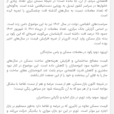
اقتصادی مردم، از آن، جا مانده است؛ در نتیجه مسکن برای تعداد زیادی از
خانوارها در سراسر کشور تبدیل به رویایی دست‌نیافتنی شده است. به‌گونه‌ای
که تعداد معاملات نسبت به ‌سال‌های گذشته افت چشمگیری را تجربه کرده
است.
سیاست‌های انقباضی دولت در سال ۱۴۰۲ نیز به این موضوع دامن زده است.
بر اساس گزارش بانک مرکزی، تعداد معاملات از دی‌ماه ۱۴۰۱ تا شهریور ۱۴۰۲
حدود ۷۵ درصد افت داشته است. کارشناسان می‌گویند ضربه‌ای که این رکود بر
بدنه بازار مسکن وارد کرده، کاری‌تر از ضربه افزایش قیمت در سال‌های اخیر
بوده است.
اپیزود دوم؛ رکود در معاملات مسکن و یاس سازندگان
قیمت مصالح ساختمانی و افزایش هزینه‌های ساخت مسکن در سال‌های
اخیر، حاشیه سود انبوه‌سازان را کاهش داده است. این موضوع در کنار نبود
مشتری و کاهش قدرت اقتصادی مردم باعث شد انبوه‌سازان عطای ساخت و
ساز را به لقای آن ببخشند و خود را از این صنعت کنار بکشند.
در نتیجه اکنون بازار مسکن، هم از سمت عرضه و هم از سمت تقاضا با مشکل
مواجه است و از هر سو که به آن نگریسته شود جز سیاهی رنگی نیست!
اپیزود سوم؛ رشد تورم در بازار اجاره و نگرانی مستاجران
قیمت مسکن علاوه بر تاثیری که بر عرضه و تقاضا دارد به‌طور مستقیم بر بازار
اجاره نیز موثر است. تورم در این دو بازار، موازی با یکدیگر حرکت می‌کند و