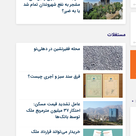
مشجر به نفع شهروندان تمام شد
یا به ضرر؟
مستغلات
محله فقیرنشین در دهلی‏‌نو
فرق سند سبز و آجری چیست؟
0
عامل تشدید قیمت مسکن:
احتکار ۳۷ میلیون مترمربع ملک
توسط بانک‌ها
خریدار می‌تواند قرارداد ملک