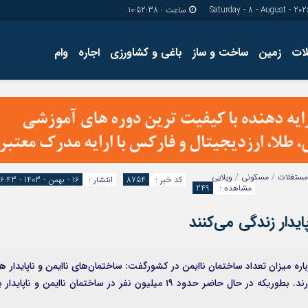
ساعت :
10:52:39
ات
زمین
ساخت و ساز
باغی و کشاورزی
اجاره
وام
دسترسی سریع
پیوندها
تماس با ما
گروه اجتماعی
پیوندهای سایت
گروه اقتصاد
سبد خريد
گروه سیاسی
برگه دو ستونه
گروه فرهنگ
مستغلات
/
مسکونی
/
ویلایی
کد خبر :
8754
انتشار :
16 - بهمن - 1403 - 16:43
مشاهده :
249
اره میزان تعداد ساختمان ناایمن در کشورگفت: ساختمان‌های ناایمن و ناپایدار ه
در بافت فرسوده و هم در مناطق حاشیه نشیی وجود دارند. بطوریکه در حال حاضر حدود ۱۹ میلیون نفر در ساختمان ناایمن و ناپایدا