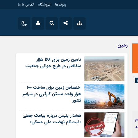
پیوندها
فروشگاه
تماس با ما
ویلایی
نام کاربری یا نشانی ایمیل
اینستاگرام
زمین
مستغلات
تلگرام
تامین زمین برای ۱۶۸ هزار
تجاری
متقاضی در طرح جوانی جمعیت
رمز عبور
سروش
زمین
ساخت و ساز
ایتا
اختصاص زمین برای ساخت ۱۰۰
مرا به خاطر بسپار
آپارات
هزار واحد مسکن کارگری در سراسر
کشور
اپلیکیشن
هشدار پلیس درباره پیامک جعلی
م
«ثبت‌نام نهضت ملی مسکن»
ر به