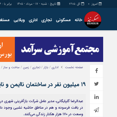
امروز
کل
تاریخ : شنبه - ۱۷ - مرداد - ۱۴۰۵
برابر با : Saturday - 8 - August - 2026
2685
0
خانه
مسکونی
تجاری
اداری
ویلایی
مستغل
اداری
چند رسانه
مستغلات
گالری فیلم
تجاری
گالری عکس
زمین
فروشگاه
ساخت و ساز
حساب مشتری
صفحه نخست
اداری
/
بازار
/
تجاری
/
زمین
/
ساخت و ساز
/
۱۹ میلیون نفر در ساختمان ناایمن و ناپایدار زندگی می‌کنند
عبدالرضا گلپایگانی، مدیر عامل شرکت بازآفرینی شهری درب
وسعت در ۱۷۰ هزار هکتار زندگی می‌کنند.