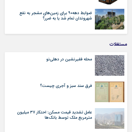
ضوابط دهه۹۰ برای زمین‌های مشجر به نفع
شهروندان تمام شد یا به ضرر؟
مستغلات
محله فقیرنشین در دهلی‏‌نو
فرق سند سبز و آجری چیست؟
عامل تشدید قیمت مسکن: احتکار ۳۷ میلیون
مترمربع ملک توسط بانک‌ها