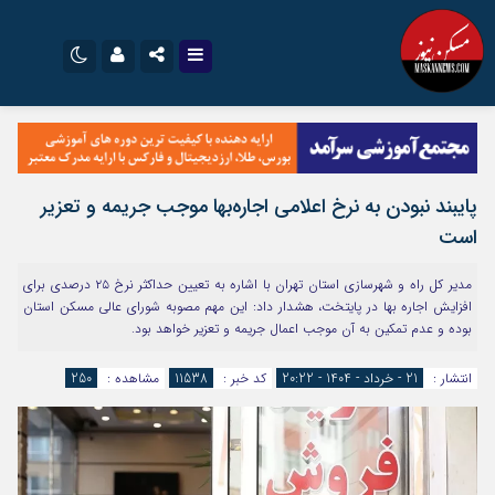
نام کاربری یا نشانی ایمیل
اینستاگرام
تلگرام
سروش
ایتا
پایبند نبودن به نرخ‌ اعلامی اجاره‌بها موجب جریمه و تعزیر
رمز عبور
آپارات
اپلیکیشن
است
مدیر کل راه و شهرسازی استان تهران با اشاره به تعیین حداکثر نرخ ۲۵ درصدی برای
مرا به خاطر بسپار
افزایش اجاره بها در پایتخت، هشدار داد: این مهم مصوبه شورای عالی مسکن استان
بوده و عدم تمکین به آن موجب اعمال جریمه و تعزیر خواهد بود.
انتشار :
21 - خرداد - 1404 - 20:22
کد خبر :
11538
مشاهده :
250