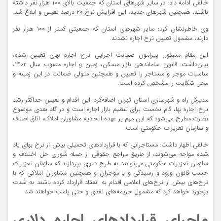
خالقی ادامه داد: در سایر شهرهای استان که جمعیت بالای ۱۰۰ هزار نفر داشته
باشند، همچنین شهرهای جدید، این افزایش نرخ ۲۰ درصد تعیین و ابلاغ شد.
وی خاطرنشان کرد: سایر شهرهای استان که جمعیتی کمتر از ۱۰۰ هزار نفر
دارند، مشمول تعیین نرخ اجاره نشدند.
این مقام مسئول پیرامون ضمانت اجرایی نرخ اجاره بهای تعیین شده،
بیان‌داشت: قانون ساماندهی بازار مسکن، زمین و اجاره مصوب سال ۱۴۰۲،
مناسبات موجر و مستاجر را تعیین و همچنین متولی ضمانت در این زمینه و
محل شکایت را مشخص کرده است.
مدیرکل راه و شهرسازی استان تهران اضافه‌کرد: این اقدام و تعیین حداکثر رشد
نرخ اجاره بها، گام نخست برای تنظیم بازار اجاره است و در گام بعدی موضوع
نظارت مطرح می‌شود که این مهم بر عهده اتحادیه مشاوران املاک، اتاق اصناف
و سازمان تعزیرات حکومتی است.
خالقی اظهار داشت: مستاجرانی که با قراردادهای تحمیلی بیش از نرخ بهای یاد
شده مواجه می‌شوند، از طریق مراجع حقوقی از جمله شورای حل اختلاف و
سازمان تعزیرات حکومتی می‌توانند به طرح دعوی بپردازند که سازمان تعزیرات
حسب قانون ورود و رسیدگی و با موجران و همچنین مشاوران املاکی که با
نرخ‌های بیش از نرخ‌های اعلامی اقدام به انعقاد قرارداد کرده باشند به شدت
برخورد خواهد کرد که مشمول جریمه‌های نقدی و حتی پلمب خواهند شد.
ماجرای قراردادهای اجاره دلاری