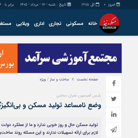
امروز
کل
تاریخ : شنبه - ۱۷ - مرداد - ۱۴۰۵
برابر با : Saturday - 8 - August - 2026
2685
0
خانه
مسکونی
تجاری
اداری
ویلایی
مستغل
اداری
چند رسانه
مستغلات
گالری فیلم
تجاری
گالری عکس
زمین
فروشگاه
ساخت و ساز
حساب مشتری
صفحه نخست
ساخت و ساز
/
ویژه
رئیس کمیسیون عمران مجلس:
وضع نامساعد تولید مسکن و بی‌انگیزگی
تولید مسکن حال و روز خوبی ندارد و ما از عملکرد دولت 
لازم برای ارائه تسهیلات ندارند و این مسئله روند ساخت‌