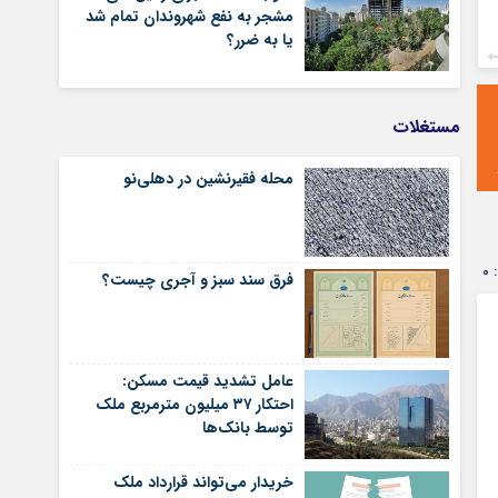
مشجر به نفع شهروندان تمام شد
یا به ضرر؟
مستغلات
محله فقیرنشین در دهلی‏‌نو
0
فرق سند سبز و آجری چیست؟
عامل تشدید قیمت مسکن:
احتکار ۳۷ میلیون مترمربع ملک
توسط بانک‌ها
خریدار می‌تواند قرارداد ملک