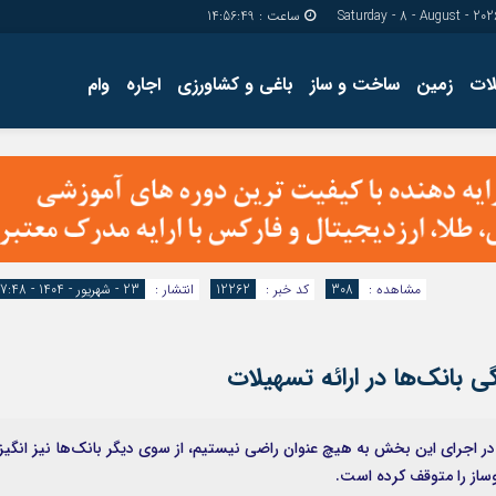
ساعت :
14:56:50
ات
زمین
ساخت و ساز
باغی و کشاورزی
اجاره
وام
دسترسی سریع
پیوندها
تماس با ما
گروه اجتماعی
پیوندهای سایت
گروه اقتصاد
سبد خريد
گروه سیاسی
برگه دو ستونه
گروه فرهنگ
مشاهده :
308
کد خبر :
12262
انتشار :
23 - شهریور - 1404 - 17:48
 بانک‌ها در ارائه تسهیلات
در اجرای این بخش به هیچ عنوان راضی نیستیم، از سوی دیگر بانک‌ها نیز انگیز
وساز را متوقف کرده است.