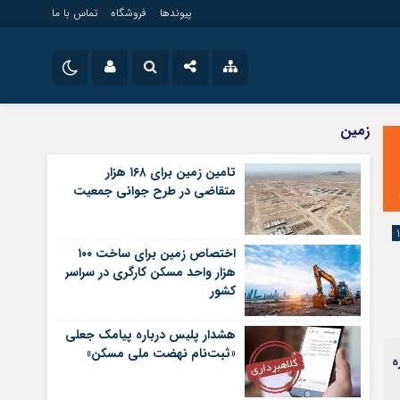
پیوندها
فروشگاه
تماس با ما
ویلایی
نام کاربری یا نشانی ایمیل
اینستاگرام
زمین
مستغلات
تلگرام
تامین زمین برای ۱۶۸ هزار
تجاری
متقاضی در طرح جوانی جمعیت
رمز عبور
سروش
زمین
ساخت و ساز
ایتا
اختصاص زمین برای ساخت ۱۰۰
مرا به خاطر بسپار
آپارات
هزار واحد مسکن کارگری در سراسر
کشور
اپلیکیشن
هشدار پلیس درباره پیامک جعلی
«ثبت‌نام نهضت ملی مسکن»
ه