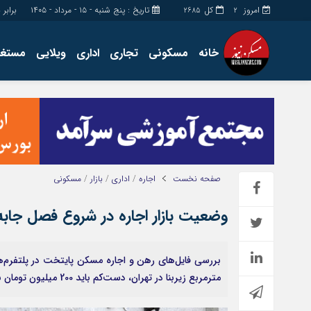
امروز
کل
تاریخ : پنج شنبه - ۱۵ - مرداد - ۱۴۰۵
برابر با : ugust - 2026
2685
2
خانه
مسکونی
تجاری
اداری
ویلایی
مستغل
اداری
چند رسانه
مستغلات
گالری فیلم
تجاری
گالری عکس
زمین
فروشگاه
ساخت و ساز
حساب مشتری
صفحه نخست
اجاره
/
اداری
/
بازار
/
مسکونی
وضعیت بازار اجاره در شروع فصل جا‌ب
مترمربع زیربنا در تهران، دست‌کم باید 200 میلیون تومان بودجه داشت.