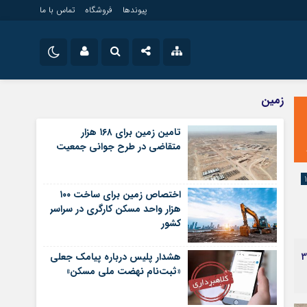
پیوندها
فروشگاه
تماس با ما
ویلایی
نام کاربری یا نشانی ایمیل
اینستاگرام
زمین
مستغلات
تلگرام
تامین زمین برای ۱۶۸ هزار
تجاری
متقاضی در طرح جوانی جمعیت
رمز عبور
سروش
زمین
ساخت و ساز
ایتا
اختصاص زمین برای ساخت ۱۰۰
مرا به خاطر بسپار
آپارات
هزار واحد مسکن کارگری در سراسر
کشور
اپلیکیشن
می‌دهد که برای رهن کامل یک واحد میکروآپارتمان با‌ 30 تا 35
هشدار پلیس درباره پیامک جعلی
«ثبت‌نام نهضت ملی مسکن»