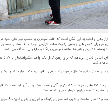
زار رهن و اجاره به این شکل است که اغلب موجران بر حسب نیاز مالی خود نر
ای موجران دلبخواهی و بدون رعایت سقف افزایش اجاره خانه است و مستاجرا
اد برسند تا دربرخی هزینه‌ها مانند کمیسیون بنگاه و جابه‌جایی صرفه‌جویی کنند.
بررسی فایل‌های رهن و اجاره مسکن پایتخت در پلتفرم‌های آنلاین نشان 
البته گفتنی است اغلب این واحدها تمام امکانات نیستند و یا از قدمتی بالای ۱۰ سال برخوردارند؛ برخی از آنها زیرهم‌کف قرار دارند و برخی
در میان آگهی‌ها، در محله جلیلی واقع در منطقه ۱۲، سه واحد ۳۵ متری در خانه ۵۸ متری آگهی شده است و در آن قید شده که ق
ان تعیین شده است.
در محله نیاوران، برای رهن کامل واحدی با ۳۰ مترمربع زیربنا و ۱۷ سال ساخت و بدون آسانسور، پارکینگ و انبار