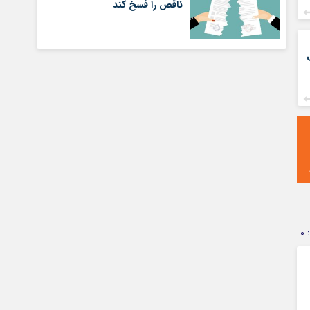
ناقص را فسخ کند
0