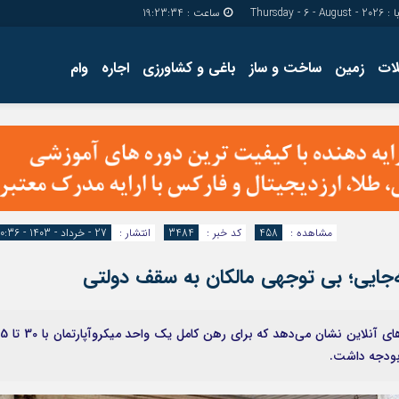
Thursday - 6 - A
ساعت :
19:23:35
ات
زمین
ساخت و ساز
باغی و کشاورزی
اجاره
وام
دسترسی سریع
پیوندها
تماس با ما
گروه اجتماعی
پیوندهای سایت
گروه اقتصاد
سبد خريد
گروه سیاسی
برگه دو ستونه
گروه فرهنگ
مشاهده :
458
کد خبر :
3484
انتشار :
27 - خرداد - 1403 - 10:36
ه‌جایی؛ بی توجهی مالکان به سقف دولتی
بررسی فایل‌های رهن و اجاره مسکن پایتخت در پلتفرم‌های آنلاین نشان 