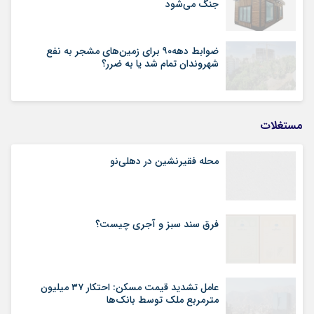
جنگ می‌شود
ضوابط دهه۹۰ برای زمین‌های مشجر به نفع
شهروندان تمام شد یا به ضرر؟
مستغلات
محله فقیرنشین در دهلی‏‌نو
فرق سند سبز و آجری چیست؟
عامل تشدید قیمت مسکن: احتکار ۳۷ میلیون
مترمربع ملک توسط بانک‌ها