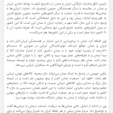
رئیس اتاق مشترک بازرگانی ایران و عمان در تشریح کیفیت روابط تجاری ایران
و عمان در مقایسه با دیگر همسایگان جنوبی توضیح داد: تجارت ایرانی‌ها با
عمانی‌ها نتوانسته با قدرت تجارت با دیگر کشورهای حاشیه جنوبی خلیج فارس
به طور ویژه امارات پیش رود و این به دلیل اصطکاکی است که از سوی عمان
وجود دارد با این حال نکته مهم در تجارت ایران با عمان این است که این کشور
در میان کشورهای حاشیه خلیج فارس تنها مملکتی است که تعرفه تجارت آن با
۶۱ کشور دنیا صفر است و یکی از این کشورها هم امریکاست.
وی اضافه کرد: عمان با برخورداری از این امتیاز در همسایگی ایران قرار دارد و
ایران و عمان توافق کرده‌اند تولیدکنندگان ایرانی در صورتی که دست‌کم
۳۰درصد از زنجیره تولید خود را در عمان تکمیل کنند از امتیاز صادرات کالا از
مبدا عمان و با تعرفه‌های صفر بهره ببرند و کالای خود را با عنوان کالای عمانی
صادر کنند. عمان هم زیرساخت‌های لازم را برای پیشبرد تولید و توسعه سرمایه
خارجی فراهم آورده است و ویزای فرودگاهی به مسافران ایرانی می‌دهد.
رازقی جهرمی در پاسخ به اینکه عمان می‌تواند بازار مصرف کالاهای نهایی ایرانی
هم باشد، اظهار کرد: جمعیت عمان کمتر از پنج میلیون نفر است و در نتیجه
بازار بزرگ و جذابی برای کالاهای ایرانی نیست و امکان عرضه کالا در حجم‌های
عظیم وجود ندارد بنابراین امتیاز تجارت با این کشور همان دسترسی به بازار ۶۱
کشور با تعرفه صفر است و هر صنعت ایرانی که قدرت رقابت با بازارهای جهانی
را داشته باشد می‌تواند از عمان به عنوان جایگاه صادرات دوباره بهره ببرد.
وی در ادامه از تمایل بالای عمانی‌ها به دریافت خدمات درمانی از ایرانی‌ها گفت
و توضیح داد: مردم عمان بیش از هر نقطه ایران به شیراز پرواز می‌کنند و برای