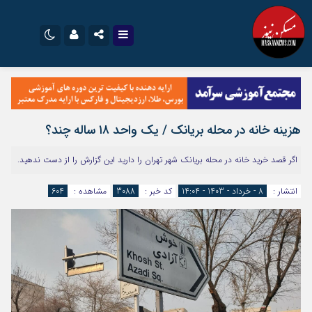
نام کاربری یا نشانی ایمیل
اینستاگرام
تلگرام
سروش
ایتا
هزینه خانه در محله بریانک / یک واحد ۱۸ ساله چند؟
رمز عبور
آپارات
اپلیکیشن
اگر قصد خرید خانه در محله بریانک شهر تهران را دارید این گزارش را از دست ندهید.
مرا به خاطر بسپار
انتشار :
8 - خرداد - 1403 - 14:04
کد خبر :
3088
مشاهده :
604