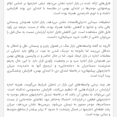
فایل‌‌‌های ارائه شده در بازار اجاره نشان می‌دهد نبض اجاره‌‌‌بها بر اساس ارقام
پیشنهادی موجرها در ابتدای بهمن در مقایسه با ابتدای دی روند افزایشی
داشته و با تورم ۵درصدی همراه بوده است.
تحقیقات میدانی «دنیای‌اقتصاد» نشان می‌دهد، بازار اجاره همچنان زمستانی
باقی ماند و نه‌تنها با کاهش تقاضا همراه بوده، بلکه از سمت عرضه نیز رکود
فایل قابل مشاهده است. این کاهش فایل اجاره آپارتمان نسبت به سال قبل را
می‌توان ناشی از «افت خرید سرمایه‌‌‌ای» دانست.
اگرچه به گفته واسطه‌‌‌های بازار ملک در فصول پاییز و زمستان نقل و انتقال به
حداقل می‌رسد اما باتوجه به نزدیک شدن به عید، در واقع باید تحرکی در
معاملات اجاره در بازار ایجاد شود، اما در حال حاضر و در واپسین روزهای بهمن
نیز همچنان بازار اجاره سرد و در وضعیت رکودی قرار دارد. با این حال به‌رغم
عدم‌رغبت مستاجران به «جابه‌جایی» و ترجیح آنها به «تمدید»، میزان
«اجاره‌‌‌بهای پیشنهادی» در فاصله ابتدای دی تا ابتدای بهمن، افزایش چشمگیری
پیدا کرده است.
هر چند برخی واسطه‌‌‌های این بازار در تحلیل شرایط می‌‌‌گویند، هزینه اجاره
آپارتمان در قراردادهایی که تنظیم می‌کنند، افزایش محسوسی نداشته است.
این می‌تواند به معنای آن باشد که در فاصله تبدیل «اجاره‌‌‌بهای مدنظر موجر» به
«اجاره‌‌‌بهای قطعی در قرارداد»، احتمالا به‌خاطر نبود تقاضای جابه‌جایی از سمت
مستاجرها، موجر مجبور به نرمش می‌شود. بررسی‌‌‌ها نشان می‌دهد، میزان
رشد نقطه‌‌‌ای اجاره‌‌‌بها در شمال پایتخت تا حدود ۳ برابر بیشتر از مناطق متوسط
و میانی بوده است.