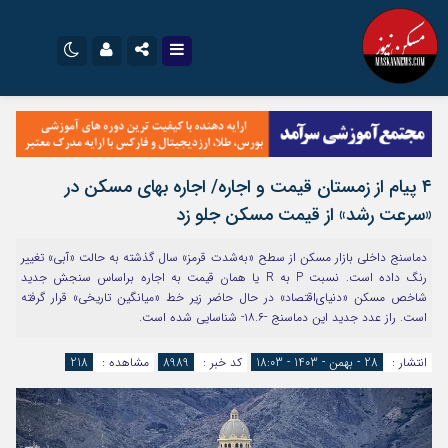
نام کاربری یا نشانی ایمیل
اینستاگرام
تلگرام
سروش
ایتا
۴ پیام از زمستان قیمت و اجاره/ اجاره بهای مسکن در
رمز عبور
آپارات
اپلیکیشن
«سرعت رشد» از قیمت مسکن جلو زد
دماسنج داخلی بازار مسکن از سطح «به‌شدت قرمز» سال گذشته به حالت «آبی» تغییر
مرا به خاطر بسپار
رنگ داده است. نسبت P به R یا همان قیمت به اجاره براساس سنجش جدید
شاخص مسکن «دنیای‌اقتصاد» در حال حاضر زیر خط «میانگین تاریخی» قرار گرفته
است. راز عدد جدید این دماسنج -۱۸.۶- شناسایی شده است.
انتشار :
28 - بهمن - 1403 - 18:03
کد خبر :
8989
مشاهده :
218