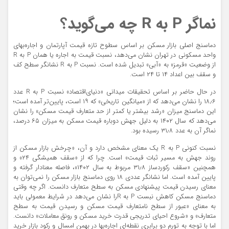
نماگر P به R چه می‌‌‌گوید؟
دماسنج اصلی بازار مسکن بر اساس سطوح تازه قیمت آپارتمان و اجاره‌‌‌‌‌‌‌‌‌بهای
واحد مسکونی در تهران نشان می‌دهد، نسبت قیمت به اجاره یا همان P به R
از وضعیت «قرمز» به «آبی» تبدیل شده است. نسبت P به R نشانگر سطح کف
و سقف بین اعداد ۱۴ تا ۲۴ است.
در حال حاضر بر اساس تحقیقات میدانی «دنیای‌اقتصاد» نسبت P به R عدد
۱۸٫۶ را نشان می‌دهد که از «میانگین تاریخی» که ۱۹ است، پایین‌‌‌تر آمده است؛
این دماسنج میزان «رشد بیشتر یا کمتر از حد متعارف قیمت مسکن» را نشان
می‌دهد که سال ۱۴۰۲ به دلیل جهش دوباره قیمت مسکن به میزان ۶۵ درصد،
نماگر آن به عدد ۳۱٫۸ رسیده بود.
نسبت کنونی P به R یک معنای مشخص دارد و آن، «چرخش بازار مسکن از
روند جهش به مسیر ثبات قیمت» است. چرا که از «سقف همیشگی ۲۴» و
همچنین «سقف رکوردساز ۳۱٫۸ مربوط به سال ۱۴۰۲»، فاصله معنادار گرفته و
پایین آمده است. اما نشانگر عددی ۱۸ روی دماسنج بازار مسکن را نمی‌توان به
معنای رسیدن قیمت پیشنهادی مسکن به سطح متعارف دانست. اگر چه وقتی
دماسنج مسکن کاهش نبست P به Rرا نشان می‌دهد در شرایط معمولی باید
به معنای «عبور از سطح نامتعارف قیمت مسکن و رسیدن قیمت به سطح
متعارف‌‌‌» و «شروع احیای تدریجی قدرت خرید مسکن و رونق معاملات» دانست.
اما با توجه به تورم دو برابری نقطه‌‌‌ای اجاره‌بها در بهمن امسال و رکود بازار خرید