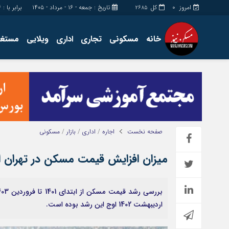
امروز
کل
تاریخ : جمعه - ۱۶ - مرداد - ۱۴۰۵
برابر با : Friday - 7 - August - 2026
2685
0
خانه
مسکونی
تجاری
اداری
ویلایی
مستغل
اداری
چند رسانه
مستغلات
گالری فیلم
تجاری
گالری عکس
زمین
فروشگاه
ساخت و ساز
حساب مشتری
صفحه نخست
اجاره
/
اداری
/
بازار
/
مسکونی
میزان افزایش قیمت مسکن در تهران از ۱۴۰۱ تا کن
اردیبهشت 1402 اوج این رشد بوده است.