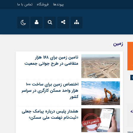
پیوندها
فروشگاه
تماس با ما
ویلایی
نام کاربری یا نشانی ایمیل
اینستاگرام
زمین
مستغلات
تلگرام
تامین زمین برای ۱۶۸ هزار
تجاری
متقاضی در طرح جوانی جمعیت
رمز عبور
سروش
زمین
ساخت و ساز
ایتا
اختصاص زمین برای ساخت ۱۰۰
مرا به خاطر بسپار
آپارات
هزار واحد مسکن کارگری در سراسر
کشور
اپلیکیشن
که
هشدار پلیس درباره پیامک جعلی
«ثبت‌نام نهضت ملی مسکن»