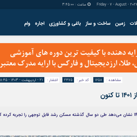
ساعت :
3:45:01
ات
زمین
ساخت و ساز
باغی و کشاورزی
اجاره
وام
دسترسی سریع
پیوندها
تماس با ما
گروه اجتماعی
پیوندهای سایت
گروه اقتصاد
سبد خريد
گروه سیاسی
برگه دو ستونه
گروه فرهنگ
مشاهده :
1658
کد خبر :
2475
انتشار :
21 - اردیبهشت - 1403 - 18:45
ون
بررسی رشد قیمت مسکن از ابتدای 1401 تا فروردین 1403 نشان می‌دهد طی دو سال گذشته مسکن رشد قابل توجهی را تجربه کرده 