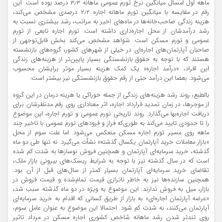
ماهه اول امسال میانگین نرخ تورم عمومی ماهانه ۳٫۳ درصد بوده است. این
رقم در مقایسه با میانگین تورم ماهانه اجاره ۲٫۲ درصدی مشخص می‌کند،
هزینه زندگی صاحب‌خانه‌ها در ماه‌های اخیر به مراتب، رشد بیشتری نسبت به
رشد درآمدشان از محل اجاره‌داری داشته است. تورم اجاره تابعی از تورم
عمومی و تورم مسکن است. شواهد مشخص می‌کند بخش قابل‌توجهی از
صاحبان آپارتمان‌های اجاره‌ای در خیلی از شهرهای کشور، گروه‌های بازنشسته
هستند که با توجه به حقوق بازنشستگی بسیار پایین‌تر از هزینه‌های زندگی
این افراد، «درآمد اجاره» یک کمک هزینه بسیار موثر برایشان محسوب
می‌شود. بعضا این درآمد حتی از رقم حقوق بازنشستگی نیز بیشتر است.
بالطبع، روند رشد هزینه‌های زندگی از جمله خوراکی یا هزینه درمان در این گروه
از موجرها، در زمان تمدید قرارداد اجاره، اثر معناداری روی رقم مدنظرشان برای
دریافت اجاره‌بها می‌گذارد. روند تاریخی تورم عمومی و تورم اجاره، این موضوع
را تا حدودی تایید می‌کند به طوری‌که فراز و فرودهای تورم عمومی با تاخیر چند
ماهه روی مسیر تورم اجاره مسکن منعکس می‌شود. اما علت سوم از محل
«بازار معاملات خرید آپارتمان یکسال گذشته» نشأت می‌گیرد. نه تنها طی دو ماه
گذشته، خرید سرمایه‌ای آپارتمان و همچنین فروش نوسازها به شدت کم شده
است که در سال گذشته نیز با توجه به شرایط ریسک‌های بیرونی بازار ملک،
تقاضای خرید سرمایه‌ای آپارتمان بسیار کمتر از سال‌های قبل از آن بود.
همچنین سازنده‌ها نیز به خاطر ناترازی قیمت تمام‌شده و قیمت فروش در
بازار، میل به فروش ندارند. این موضوع به ویژه در دو ماه گذشته سبب شد،
«عرضه آپارتمان اجاره‌ای» به بازار از طریق کسانی که اقدام به خرید سرمایه‌ای
آپارتمان می‌کنند، به شدت کم شود. احتمالا این موضوع به عنوان عامل سوم،‌
روی تندتر شدن رشد ماهانه شاخص کشوری اجاره مسکن در مرداد تاثیر