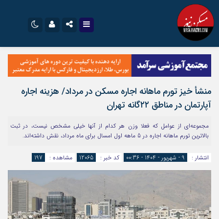
نام کاربری یا نشانی ایمیل
اینستاگرام
تلگرام
سروش
ایتا
منشأ خیز تورم ماهانه اجاره مسکن در مرداد/ هزینه اجاره
رمز عبور
آپارات
اپلیکیشن
آپارتمان در مناطق ۲۲گانه تهران
مجموعه‌ای از عوامل که فعلا وزن هر کدام از آنها خیلی مشخص نیست، در ثبت
مرا به خاطر بسپار
بالاترین تورم ماهانه اجاره در 5 ماهه اول امسال برای ماه مرداد، نقش داشته‌اند.
انتشار :
9 - شهریور - 1404 - 00:36
کد خبر :
12065
مشاهده :
197