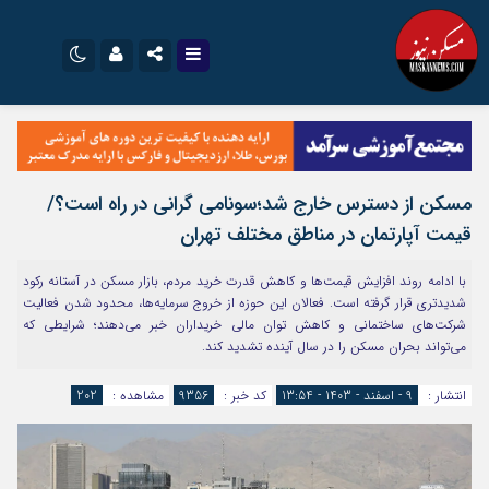
نام کاربری یا نشانی ایمیل
اینستاگرام
تلگرام
سروش
ایتا
مسکن از دسترس خارج شد؛سونامی گرانی در راه است؟/
رمز عبور
آپارات
اپلیکیشن
قیمت آپارتمان در مناطق مختلف تهران
با ادامه روند افزایش قیمت‌ها و کاهش قدرت خرید مردم، بازار مسکن در آستانه رکود
مرا به خاطر بسپار
شدیدتری قرار گرفته است. فعالان این حوزه از خروج سرمایه‌ها، محدود شدن فعالیت
شرکت‌های ساختمانی و کاهش توان مالی خریداران خبر می‌دهند؛ شرایطی که
می‌تواند بحران مسکن را در سال آینده تشدید کند.
انتشار :
9 - اسفند - 1403 - 13:54
کد خبر :
9356
مشاهده :
202