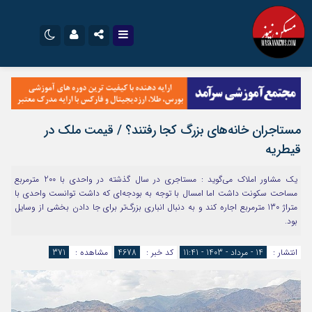
نام کاربری یا نشانی ایمیل
اینستاگرام
تلگرام
سروش
ایتا
مستاجران خانه‌های بزرگ کجا رفتند؟​ / قیمت ملک در
رمز عبور
آپارات
اپلیکیشن
قیطریه
یک مشاور املاک می‌گوید : مستاجری در سال گذشته در واحدی با 200 مترمربع
مرا به خاطر بسپار
مساحت سکونت داشت اما امسال با توجه به بودجه‌ای که داشت توانست واحدی با
متراژ 130 مترمربع اجاره کند و به دنبال انباری بزرگ‌تر برای جا دادن بخشی از وسایل
بود.
انتشار :
14 - مرداد - 1403 - 11:41
کد خبر :
4678
مشاهده :
371