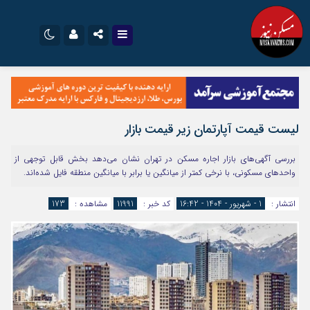
نام کاربری یا نشانی ایمیل
اینستاگرام
تلگرام
سروش
ایتا
لیست قیمت آپارتمان زیر قیمت بازار
رمز عبور
آپارات
اپلیکیشن
بررسی آگهی‌های بازار اجاره مسکن در تهران نشان می‌دهد بخش قابل توجهی از
واحدهای مسکونی، با نرخی کمتر از میانگین یا برابر با میانگین منطقه فایل شده‌اند.
مرا به خاطر بسپار
انتشار :
1 - شهریور - 1404 - 16:42
کد خبر :
11991
مشاهده :
173