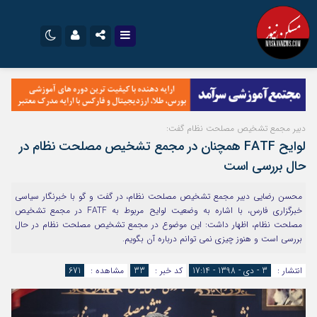
نام کاربری یا نشانی ایمیل
اینستاگرام
تلگرام
سروش
ایتا
دبیر مجمع تشخیص مصلحت نظام گفت:
رمز عبور
آپارات
اپلیکیشن
لوایح FATF همچنان در مجمع تشخیص مصلحت نظام در
حال بررسی است
مرا به خاطر بسپار
محسن رضایی دبیر مجمع تشخیص مصلحت نظام، در گفت و گو با خبرنگار سیاسی
خبرگزاری فارس، با اشاره به وضعیت لوایح مربوط به FATF در مجمع تشخیص
مصلحت نظام، اظهار داشت: این موضوع در مجمع تشخیص مصلحت نظام در حال
بررسی است و هنوز چیزی نمی توانم درباره آن بگویم.
انتشار :
3 - دی - 1398 - 17:14
کد خبر :
33
مشاهده :
671