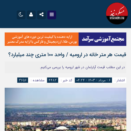
نام کاربری یا نشانی ایمیل
اینستاگرام
تلگرام
سروش
ایتا
قیمت هر متر خانه در ارومیه / واحد ۱۰۰ متری چند میلیارد؟
رمز عبور
آپارات
اپلیکیشن
در این مطلب قیمت آپارتمان در شهر ارومیه را بررسی می‌کنیم.
مرا به خاطر بسپار
انتشار :
6 - مرداد - 1403 - 04:24
کد خبر :
4482
مشاهده :
3656