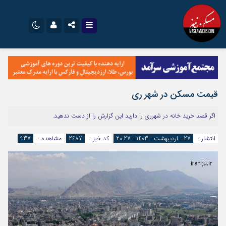
نام کاربری یا نشانی ایمیل
اینستاگرام
تلگرام
سروش
ایتا
قیمت مسکن در شهر ری
رمز عبور
آپارات
اپلیکیشن
اگر قصد خرید خانه در شهرری را دارید این گزارش را از دست ندهید.
مرا به خاطر بسپار
انتشار :
27 - اردیبهشت - 1403 - 20:27
کد خبر :
2687
مشاهده :
937