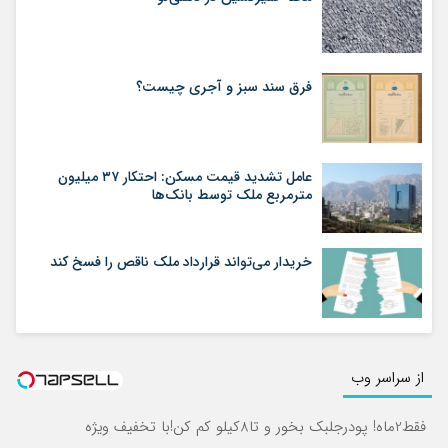
فرق سند سبز و آجری چیست؟
عامل تشدید قیمت مسکن: احتکار ۳۷ میلیون
مترمربع ملک توسط بانک‌ها
خریدار می‌تواند قرارداد ملک ناقص را فسخ کند
از سراسر وب
فقط2ماه! پودرجلبک بخور و تا8کیلو کم کن!با تخفیف ویژه