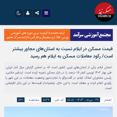
نام کاربری یا نشانی ایمیل
اینستاگرام
تلگرام
سروش
ایتا
قیمت مسکن در ایلام نسبت به استان‌های مجاور بیشتر
رمز عبور
آپارات
اپلیکیشن
است/ رکود معاملات مسکن به ایلام هم رسید
استان ایلام یکی از استان‌های غربی کشور است که بر اساس گزارش مرکز آمار ایران،
مرا به خاطر بسپار
طی بهار 1402 تورمی کمتر 15 درصد را در بازار مسکن تجربه کرده است. اردشیر حاتمی،
رئیس مشاوران املاک ایلام، در گفت‌وگو با تجارت‌نیوز وضعیت معاملات در این شهر را
رکودی اعلام کرده و معتقد است با این حال، چشم‌انداز قیمت‌ها در این بازار افزایشی
است.
انتشار :
29 - مرداد - 1403 - 15:08
کد خبر :
5027
مشاهده :
540