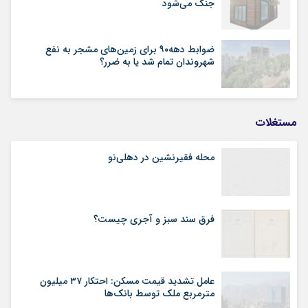
جنگ می‌شود
ضوابط دهه۹۰ برای زمین‌های مشجر به نفع
شهروندان تمام شد یا به ضرر؟
مستغلات
محله فقیرنشین در دهلی‏‌نو
فرق سند سبز و آجری چیست؟
عامل تشدید قیمت مسکن: احتکار ۳۷ میلیون
مترمربع ملک توسط بانک‌ها