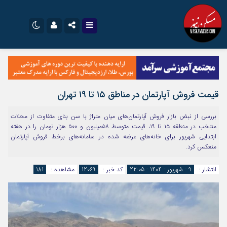
نام کاربری یا نشانی ایمیل
اینستاگرام
تلگرام
سروش
ایتا
قیمت فروش آپارتمان در مناطق ۱۵ تا ۱۹ تهران
رمز عبور
آپارات
اپلیکیشن
بررسی از نبض بازار فروش آپارتمان‌های میان متراژ با سن بنای متفاوت از محلات
منتخب در منطقه ۱۵ تا ۱۹، قیمت متوسط ۵۸‌میلیون و ۵۰۰ هزار تومان را در هفته
ابتدایی شهریور برای خانه‌های عرضه شده در سامانه‌های برخط فروش آپارتمان
مرا به خاطر بسپار
منعکس کرد.
انتشار :
9 - شهریور - 1404 - 22:05
کد خبر :
12069
مشاهده :
181