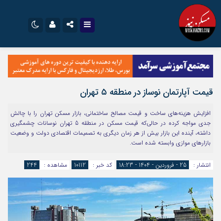
نام کاربری یا نشانی ایمیل
اینستاگرام
تلگرام
سروش
ایتا
قیمت آپارتمان نوساز در منطقه ۵ تهران
رمز عبور
آپارات
اپلیکیشن
افزایش هزینه‌های ساخت و قیمت مصالح ساختمانی، بازار مسکن تهران را با چالش
جدی مواجه کرده در حالی‌که قیمت مسکن در منطقه 5 تهران نوسانات چشمگیری
داشته، آینده این بازار بیش از هر زمان دیگری به تصمیمات اقتصادی دولت و وضعیت
مرا به خاطر بسپار
بازارهای موازی وابسته شده است.
انتشار :
25 - فروردین - 1404 - 18:23
کد خبر :
10112
مشاهده :
244