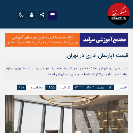
نام کاربری یا نشانی ایمیل
اینستاگرام
تلگرام
سروش
ایتا
قیمت آپارتمان اداری در تهران
رمز عبور
آپارات
اپلیکیشن
بازار خرید و فروش املاک تجاری در شرایط رکود به سر می‌برد و تقاضا برای اجاره
واحدهای اداری بیشتر از تقاضا برای خرید و فروش است..
مرا به خاطر بسپار
انتشار :
13 - اسفند - 1403 - 13:44
کد خبر :
9455
مشاهده :
657