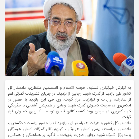
به گزارش خبرگزاری تسنیم، حجت الاسلام و المسلمین منتظری، دادستان‌کل
کشور طی بازدید از گمرک شهید رجایی از نزدیک در جریان تشریفات گمرکی اعم
از صادرات، واردات و ترانزیت قرار گرفت. وی طی این بازدید با حضور در
ایکس‌ری در سرعت کامیونی گمرک شهید رجایی و همچنین آشنایی با چگونگی
کار ایکس‌ری در جریان روند کشف کالای قاچاق توسط ایکس‌ری کامیونی قرار
گرفت.
دادستان‌کل کشور و هیئت همراه در این بازدید که با حضور ریاست دادگستری،
دادستان، ریاست بازرسی استان هرمزگان، اکبرپور ناظر گمرکات استان هرمزگان
و مدیرکل گمرک شهید رجایی صورت پذیرفت با تأکید بر هماهنگی و همکاری