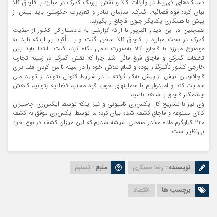
دستگاه‌های ذی‌ربط در واردات کالا و نقش پررنگ گمرک در مبارزه با قاچاق کالا
بیان کرد: قوه قضائیه، گمرک، سازمان بنادر و تعزیرات حکومتی باید بیش از
پیش با همکاری یکدیگر جلوی قاچاق را بگیرند.
همچنین در این دیدار اکبرپور با ارائه گزارشی به دادستان‌کل کشور از جدّیت
گمرک در بحث مبارزه با قاچاق کالا سخن گفت و با تأکید بر اینکه باید به
موضوع مبارزه با قاچاق کالا به‌صورت علمی نگاه کرد، گفت: ابتدا باید بین
تخلفات گمرکی و قاچاق فرق قائل شد چرا که نقش گمرک در زمینه تجارت
خارجی کشور تأثیرگذار بوده و تمام تلاش خود را در زمینه ناامن کردن فضا برای
قاچاقچیان بیش از پیش به‌کار گرفته تا در شرایط کنونی بتواند از تولید ملی
حمایت کند و امیدواریم با حمایتهای خوب قوه محترم قضائیه بتوانیم کاهش
چشمگیر قاچاق را شاهد باشیم.
وی نیز با تشریح کار ایکس‌ری کامیونی و نیز اینکه توسط ایکس‌ری چه‌میزان
کالای ممنوعه و قاچاق کشف شده بیان کرد: ما توسط ایکس‌ری موفق به کشف
۲۲۰ کیلوگرم ماده مخدر صنعتی شیشه شدیم که این میزان کشف در نوع خود
بی‌نظیر است.
نویسنده :
رضا عسکری
منبع :
تسنیم
برچسب ها
اقتصاد