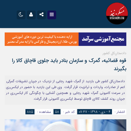
نام کاربری یا نشانی ایمیل
اینستاگرام
تلگرام
سروش
ایتا
دادستان‌کل کشور
رمز عبور
آپارات
اپلیکیشن
قوه قضائیه، گمرک و سازمان بنادر باید جلوی قاچاق کالا را
بگیرند
مرا به خاطر بسپار
دادستان‌کل کشور طی بازدید از گمرک شهید رجایی از نزدیک در جریان تشریفات گمرکی
اعم از صادرات، واردات و ترانزیت قرار گرفت. وی طی این بازدید با حضور در ایکس‌ری
در سرعت کامیونی گمرک شهید رجایی و همچنین آشنایی با چگونگی کار ایکس‌ری در
جریان روند کشف کالای قاچاق توسط ایکس‌ری کامیونی قرار گرفت.
انتشار :
4 - دی - 1398 - 07:47
کد خبر :
58
مشاهده :
885