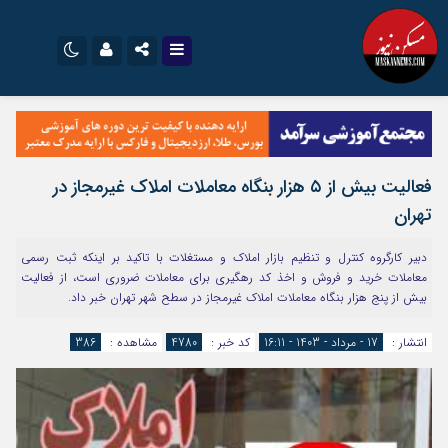
نام کاربری یا نشانی ایمیل
اینستاگرام
تلگرام
سروش
ایتا
فعالیت بیش از ۵ هزار بنگاه معاملات املاک غیرمجاز در
رمز عبور
آپارات
اپلیکیشن
تهران
دبیر کارگروه کنترل و تنظیم بازار املاک و مستغلات با تاکید بر اینکه ثبت رسمی
مرا به خاطر بسپار
معاملات خرید و فروش و اخذ کد رهگیری برای معاملات ضروری است، از فعالیت
بیش از پنج هزار بنگاه معاملات املاک غیرمجاز در سطح شهر تهران خبر داد.
انتشار :
17 - مرداد - 1403 - 16:11
کد خبر :
4780
مشاهده :
386