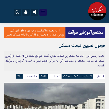
نام کاربری یا نشانی ایمیل
اینستاگرام
تلگرام
سروش
ایتا
فرمول تعیین قیمت مسکن
رمز عبور
آپارات
اپلیکیشن
نایب رئیس اول اتحادیه مشاوران املاک تهران گفت: عوامل متعددی از جمله قرارگیری
ملک در مناطق مختلف و دسترسی آن به مراکز اصلی شهر در قیمت آپارتمان تاثیرگذار
است.
مرا به خاطر بسپار
انتشار :
7 - خرداد - 1403 - 15:35
کد خبر :
3066
مشاهده :
462