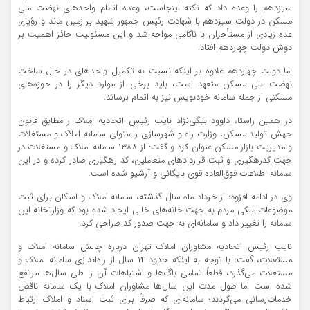
سیزدهم را وعده داد که نکته اینجاست، وعده اتمام واحدهای نهضت ملی
مسکن در دولت سیزدهم با شهادت رئیس جمهور شهید بر زمین ماند و رؤیای
عده زیادی از مستأجران با ناکامی مواجه شد و این مسئولیت حائز اهمیت بر
دوش دولت چهاردهم افتاد.
اما دولت چهاردهم علاوه بر اینکه نسبت به تکمیل واحدهای در حال ساخت
نهضت ملی مسکن متعهد است، باید برخی از موارد دیگر را در حوزه‌های
مسکنی از جمله سامانه خودنویس نیز به اتمام برساند.
در همین راستا، داوود بیگی‌نژاد نایب رئیس اتحادیه املاک ر مطابق قانون
جهش تولید مسکن، وزارت راه و شهرسازی را متولی سامانه املاک و مستغلات
و مدیریت بازار مسکن عنوان کرد و گفت: از ۱۳۸۸ سامانه املاک و مستغلات در
جهت کدرهگیری و ثبت قراردادهای متعاملین، کد رهگیری صادر کرده و در این
سامانه اطلاعات فوق‌العاده قوی بایگانی و آرشیو شده است.
وی در ادامه افزود: از خرداد ماه سال گذشته، سامانه املاک و اسکان برای ثبت
موضوعات ملکی مردم به جهت خانه‌های خالی ایجاد شده بود که وزارتخانه این
سامانه را تغییر داد و سامانه‌ای به جهت صدور کد طراحی کرد.
نایب رئیس اتحادیه مشاوران املاک تهران درباره چالش سامانه املاک و
مستغلات، گفت: با توجه به اینکه حدود ۱۴ سال از راه‌اندازی سامانه املاک و
مستغلات می‌گذرد، قطعاً تمامی باگ‌ها و اشتباهات آن را طی سال‌ها مرتفع
شده است اما طول مدت این سال‌ها مشاوران املاک با یک سامانه ناقص
خدمات‌رسانی می‌کردند؛ سامانه‌ای که صرفاً برای ثبت اسناد و املاک ارتباط