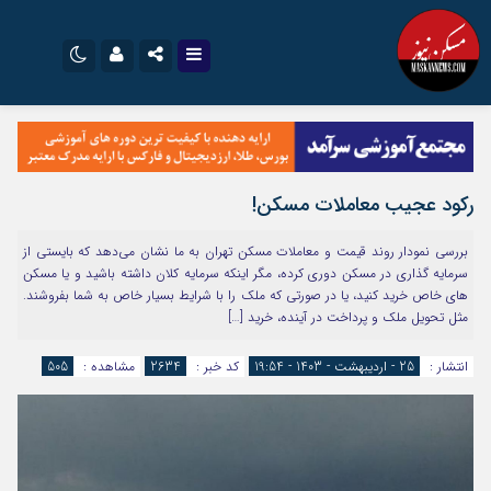
نام کاربری یا نشانی ایمیل
اینستاگرام
تلگرام
سروش
ایتا
رکود عجیب معاملات مسکن!
رمز عبور
آپارات
اپلیکیشن
بررسی نمودار روند قیمت و معاملات مسکن تهران به ما نشان می‌دهد که بایستی از
سرمایه گذاری در مسکن دوری کرده، مگر اینکه سرمایه کلان داشته باشید و یا مسکن
های خاص خرید کنید، یا در صورتی که ملک را با شرایط بسیار خاص به شما بفروشند.
مرا به خاطر بسپار
مثل تحویل ملک و پرداخت در آینده، خرید […]
انتشار :
25 - اردیبهشت - 1403 - 19:54
کد خبر :
2634
مشاهده :
505