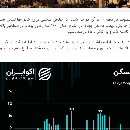
خرید مسکن به دلیل جهش‌های قیمتی چشم‌گیری که خصوصا در دهه ۹۰ با آن مواجه شده، به چالش سختی برای خانوارها تبدیل ش
است. رشد قیمت مسکن خصوصا در شهر تهران که پیشتاز افزایش قیمت مسکن بوده، در ابتدای سال ۱۴۰۲ سه رقمی بود و در سطحی 
از ابتدای سال جدید نیز روند نزولی تورم نقطه‌ای مسکن در پایتخت ادامه داشت و حتی تا زیر ۱۰ درصد در خرداد ماه ادامه یافت اما گ
لا رفته است. تورم ماهانه نیز در حالی که در سال گذشته سطوح منفی را تجرب