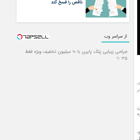
ناقص را فسخ کند
از سراسر وب
جراحی زیبایی پلک پایین با 10 میلیون تخفیف ویژه فقط
35 ✨
مورد،
رسیده و در
این
د، بجز بازه
ین رو،
ل