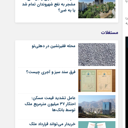
با
مشجر به نفع شهروندان تمام شد
یا به ضرر؟
هی
به
مستغلات
محله فقیرنشین در دهلی‏‌نو
فرق سند سبز و آجری چیست؟
عامل تشدید قیمت مسکن:
احتکار ۳۷ میلیون مترمربع ملک
توسط بانک‌ها
خریدار می‌تواند قرارداد ملک