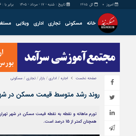
امروز
کل
تاریخ : شنبه - ۱۷ - مرداد - ۱۴۰۵
برابر با : Saturday - 8 - August - 2026
2685
0
خانه
مسکونی
تجاری
اداری
ویلایی
مستغل
اداری
چند رسانه
مستغلات
گالری فیلم
تجاری
گالری عکس
زمین
فروشگاه
ساخت و ساز
حساب مشتری
صفحه نخست
اجاره
/
اداری
/
بازار
/
تجاری
/
مسکونی
روند رشد متوسط قیمت مسکن در شهر
همچنان کمتر از 15 درصد است.