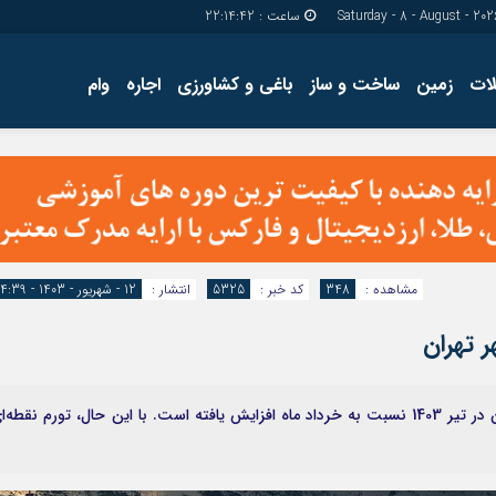
ساعت :
22:14:43
ات
زمین
ساخت و ساز
باغی و کشاورزی
اجاره
وام
دسترسی سریع
پیوندها
تماس با ما
گروه اجتماعی
پیوندهای سایت
گروه اقتصاد
سبد خريد
گروه سیاسی
برگه دو ستونه
گروه فرهنگ
مشاهده :
348
کد خبر :
5325
انتشار :
12 - شهریور - 1403 - 14:39
 تهران
تورم ماهانه و نقطه به نقطه قیمت مسکن در شهر تهران در تیر 1403 نسبت به خرداد ماه افزایش یافته است. با این حال، تورم نقطه‌