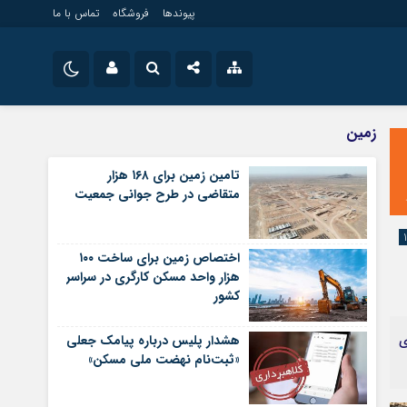
پیوندها
فروشگاه
تماس با ما
ویلایی
نام کاربری یا نشانی ایمیل
اینستاگرام
زمین
مستغلات
تلگرام
تامین زمین برای ۱۶۸ هزار
تجاری
متقاضی در طرح جوانی جمعیت
رمز عبور
سروش
زمین
ساخت و ساز
ایتا
اختصاص زمین برای ساخت ۱۰۰
مرا به خاطر بسپار
آپارات
هزار واحد مسکن کارگری در سراسر
کشور
اپلیکیشن
ای
هشدار پلیس درباره پیامک جعلی
«ثبت‌نام نهضت ملی مسکن»