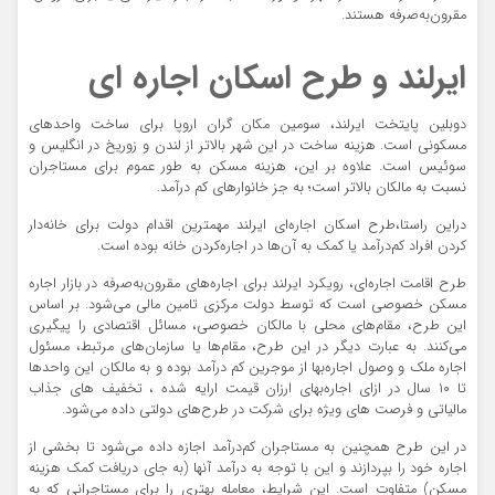
مقرون‌به‌صرفه هستند.
ایرلند و طرح اسکان اجاره ای
دوبلین پایتخت ایرلند، سومین مکان گران اروپا برای ساخت واحدهای
مسکونی است. هزینه ساخت در این شهر بالاتر از لندن و زوریخ در انگلیس و
سوئیس است. علاوه بر این، هزینه مسکن به طور عموم برای مستاجران
نسبت به مالکان بالاتر است؛ به جز خانوارهای کم درآمد.
دراین راستا،طرح اسکان اجاره‌ای ایرلند مهمترین اقدام دولت برای خانه‌دار
کردن افراد کم‌درآمد یا کمک به آن‌ها در اجاره‌کردن خانه‌ بوده است.
طرح اقامت اجاره‌ای، رویکرد ایرلند برای اجاره‌های مقرون‌به‌صرفه در بازار اجاره
مسکن خصوصی است که توسط دولت مرکزی تامین مالی می‌شود. بر اساس
این طرح، مقام‌های محلی با مالکان خصوصی، مسائل اقتصادی را پیگیری
می‌کنند. به عبارت دیگر در این طرح، مقام‌ها یا سازمان‌های مرتبط، مسئول
اجاره ملک و وصول اجاره‌بها از موجرین کم درآمد بوده و به مالکان این واحدها
تا ۱۰ سال در ازای اجاره‌بهای ارزان قیمت ارایه شده ، تخفیف های جذاب
مالیاتی و فرصت های ویژه برای شرکت در طرح‌های دولتی داده می‌شود.
در این طرح همچنین به مستاجران کم‌درآمد اجازه داده می‌شود تا بخشی از
اجاره خود را بپردازند و این با توجه به درآمد آنها (به جای دریافت کمک هزینه
مسکن) متفاوت است. این شرایط، معامله بهتری را برای مستاجرانی که به