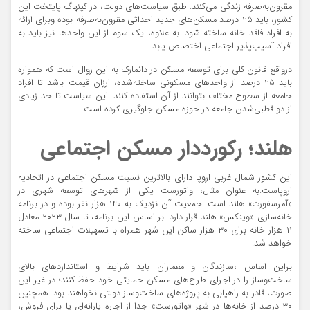
مقرون‌به‌صرفه زندگی می‌کنند. طبق سیاست‌های دولت، در کپنهاگ پایتخت این
کشور، باید ۲۵ درصد مسکن‌های جدید احداثی مقرون‌به‌صرفه بوده وبرای ارائه
به افراد فاقد خانه ساخته شود. به علاوه، یک سوم از این واحدها نیز باید به
افراد آسیب‌پذیر اجتماعی اختصاص یابد.
درواقع قانون کلی برای توسعه مسکن در دانمارک به این روال است که همواره
باید ۲۵ درصد از واحدهای مسکونی ساخته‌شده، ارزان قیمت باشد تا افراد
جامعه از سطوح مختلف بتوانند از آن استفاده کنند. این سیاست تا حد زیادی
از دو قطبی‌شدن جامعه در حوزه مسکن جلوگیری کرده است.
هلند؛ رکورددار مسکن اجتماعی
این کشور شمال غربی اروپا دارای بالاترین نسبت مسکن اجتماعی در اتحادیه
اروپاست.به عنوان مثال، واتورست یکی از شهرهای توسعه شهری در
«آمرسفورت» هلند است. جمعیت آن نزدیک به ۱۴۰ هزار نفر بوده و در برنامه
خانه‌سازی «وینکس» هلند قرار دارد. بر اساس این برنامه، تا سال ۲۰۲۳ معادل
۱۱ هزار خانه برای ۳۰ هزار ساکن این شهر همراه با تسهیلات اجتماعی ساخته
خواهد شد.
براین اساس ،سازندگان و معماران باید شرایط و استانداردهای بالای
ساخت‌وساز را در اجرای طرح‌های مسکن حمایتی خود حفظ کنند؛ در غیر این
صورت، قادر به راهیابی به پروژه‌های ساخت‌وساز دولتی نخواهند بود. همچنین
۳۰ درصد از خانه‌ها در شهر «واتورست» جدا از اجاره یارانه‌ای یا برای فروش،