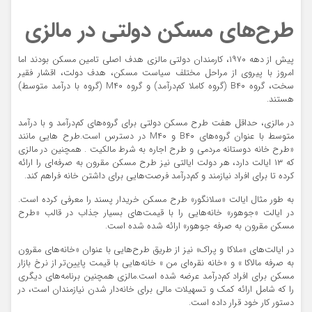
طرح‌های مسکن دولتی در مالزی
پیش از دهه ۱۹۷۰، کارمندان دولتی مالزی هدف اصلی تامین مسکن بودند اما
امروز با پیروی از مراحل مختلف سیاست مسکن، هدف دولت، اقشار فقیر
سخت، گروه B۴۰ (گروه کاملا کم‌درآمد) و گروه M۴۰ (گروه با درآمد متوسط)
هستند.
در مالزی، حداقل هفت طرح مسکن دولتی برای گروه‌های کم‌درآمد و با درآمد
متوسط با عنوان گروه‌های B۴۰ و M۴۰ در دسترس است.طرح هایی مانند
«طرح خانه دوستانه مردمی و طرح اجاره به شرط مالکیت . همچنین در مالزی
که ۱۳ ایالت دارد، هر دولت ایالتی نیز طرح مسکن مقرون به صرفه‌ای را ارائه
کرده تا برای افراد نیازمند و کم‌درآمد فرصت‌هایی برای داشتن خانه فراهم کند.
به طور مثال ایالت «سلانگور» طرح مسکن خریدار پسند را معرفی کرده است.
در ایالت «جوهور» خانه‌هایی را با قیمت‌های بسیار جذاب در قالب «طرح
مسکن مقرون به صرفه جوهور» ارائه شده شده است.
در ایالت‌های «ملاکا و پراک» نیز از طریق طرح‌هایی با عنوان «خانه‌های مقرون‌
به‌ صرفه مالاکا » و «خانه نقره‌ای من » خانه‌هایی با قیمت پایین‌تر از نرخ بازار
مسکن برای افراد کم‌درآمد عرضه شده است.مالزی همچنین برنامه‌های دیگری
را که شامل ارائه کمک و تسهیلات مالی برای خانه‌دار شدن نیازمندان است، در
دستور کار خود قرار داده است.