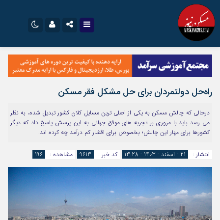
نام کاربری یا نشانی ایمیل
اینستاگرام
تلگرام
سروش
ایتا
راه‌حل دولتمردان برای حل مشکل فقر مسکن
رمز عبور
آپارات
اپلیکیشن
درحالی که چالش مسکن به یکی از اصلی ترین مسایل کلان کشور تبدیل شده، به نظر
می رسد باید با مروری بر تجربه های موفق جهانی به این پرسش پاسخ داد که دیگر
کشورها برای مهار این چالش؛ بخصوص برای اقشار کم درآمد چه کرده اند.
مرا به خاطر بسپار
انتشار :
21 - اسفند - 1403 - 13:28
کد خبر :
9613
مشاهده :
196