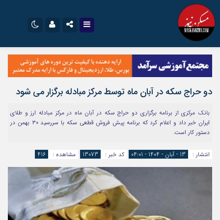
نام کاربری یا نشانی ایمیل
اینستاگرام
تلگرام
سروش
ایتا
دو حراج سکه در آبان ماه توسط مرکز مبادله برگزار می شود
رمز عبور
آپارات
اپلیکیشن
بانک مرکزی از برنامه برگزاری دو حراج سکه در آبان ماه در مرکز مبادله ارز و طلای
ایران خبر داد و اعلام کرد که برنامه پیش فروش قطعی سکه با سررسید ۳۰ بهمن در
دستور کار است.
مرا به خاطر بسپار
انتشار :
13 - آبان - 1404 - 04:01
کد خبر :
13073
مشاهده :
416