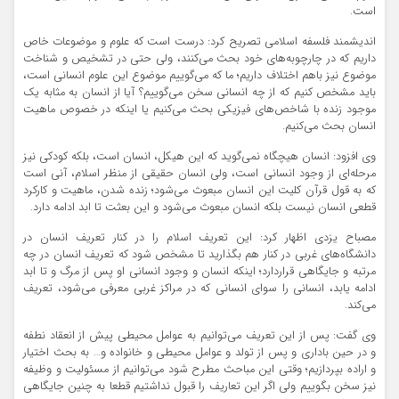
است.
اندیشمند فلسفه اسلامی تصریح کرد: درست است که علوم و موضوعات خاص
داریم که در چارچوبه‌های خود بحث می‌کنند، ولی حتی در تشخیص و شناخت
موضوع نیز باهم اختلاف داریم؛ ما که می‌گوییم موضوع این علوم انسانی است،
باید مشخص کنیم که از چه انسانی سخن می‌گوییم؟ آیا از انسان به مثابه یک
موجود زنده با شاخص‌های فیزیکی بحث می‌کنیم یا اینکه در خصوص ماهیت
انسان بحث می‌کنیم.
وی افزود: انسان هیچگاه نمی‌گوید که این هیکل، انسان است، بلکه کودکی نیز
مرحله‌ای از وجود انسانی است، ولی انسان حقیقی از منظر اسلام، آنی است
که به قول قرآن کلیت این انسان مبعوث می‌شود؛ زنده شدن، ماهیت و کارکرد
قطعی انسان نیست بلکه انسان مبعوث می‌شود و این بعثت تا ابد ادامه دارد.
مصباح یزدی اظهار کرد: این تعریف اسلام را در کنار تعریف انسان در
دانشگاه‌های غربی در کنار هم بگذارید تا مشخص شود که تعریف انسان در چه
مرتبه و جایگاهی قراردارد؛ اینکه انسان و وجود انسانی او پس از مرگ و تا ابد
ادامه یابد، انسانی را سوای انسانی که در مراکز غربی معرفی می‌شود، تعریف
می‌کند.
وی گفت: پس از این تعریف می‌توانیم به عوامل محیطی پیش از انعقاد نطفه
و در حین باداری و پس از تولد و عوامل محیطی و خانواده و… به بحث اختیار
و اراده بپردازیم؛ وقتی این مباحث مطرح شود می‌توانیم از مسئولیت و وظیفه
نیز سخن بگوییم ولی اگر این تعاریف را قبول نداشتیم قطعا به چنین جایگاهی