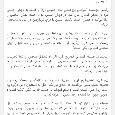
نمی‌رسیم.
رئیس موسسه آموزشی پژوهشی امام خمینی (ره) با اشاره به دوران جنینی
دوم در زندگی انسان بیان کرد: در دوران جنینی دوم، اختیار نقش اساسی را
ایفا می‌کند و همین اختیار تکلیف انسان را برای قرارگرفتن در ابدیت مشخص
می‌کند.
وی با ذکر این مطلب که برخی از روانشناسان غربی، بدن را تنها در فعل و
انفعالات بدن تعریف می‌کنند، گفت: روان شناسی با این تعریف جزو شاخه‌ای از
زیست شناسی قرار می‌گیرد؛ آیا مساله روانشناسی غربی و مصطلح با روان
شناسی اسلامی یکی است؟
اندیشمند فلسفه اسلامی تصریح کرد: اگر راه تحقیق صحیح را تنها تجربیات
عینی منتج به حس بدانیم، بسیاری از علوم اجتماعی از دامنه علم خارج
می‌شوند زیرا این علوم از جمله خداشناسی و… در آزمایشگاه قابل اندازه‌گیری و
طبقه بندی نیستند.
وی افزود: ارزش‌های الهی با تجربه حسی قابل اندازه‌گیری نیست؛ برخی از
فلاسفه مغرب زمین می‌گفتند که اخلاق نیز یک اصل به اصطلاح «من درآوردی»
است زیرا اصل، قدرت است و تمام امورات بر حسب قدرت شکل گرفته است و
اصولی چون اخلاقیات و رحم محلی از اعراب ندارد.
مصباح یزدی اظهار کرد: اگر معقتد شدیم که در کنار حس، منبعی به نام عقل
وجود دارد که حقایقی را درک می‌کند و بر اساس آن بدیهیات و در نهایت
براهین شکل می‌گیرد و در نتیجه، نتایج یقینی استحصال می‌شود همه این