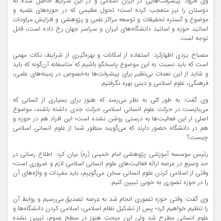
وی افزود: پیشرفت‌هایی در ایران اسلامی و در این شرایط حاصل شده که
دوستان را نیز متعجب کرده است؛ تحول عظیمی که در حوزه‌های علمیه و
موضوع و گستره تحقیقات و توسعه مراکز علمی و پژوهشی و افزایش مراودات
اساتید حوزه و اساتید دانشگاه‌های ایران و سراسر جهان رخ داده است، قابل
توجه است.
مصباح یزدی اظهارکرد: استفاده از امکانات و بهره‌گیری از شرایط، نکات مهمی
است که باید نسبت به این موضوع پاسخگو باشیم که متاسفانه آن‌گونه که باید
و شاید از این نعمات بی‌نظیر برای پیشرفت‌ها به‌خصوص در زمینه‌های علمی،
فرهنگی، علوم اسلامی و دینی بهره نگرفتیم.
وی گفت: به طور کلی به نظر می‌رسد که هنوز برای بسیاری از کسانی که
می‌بایست در حرکت علوم انسانی اسلامی حرکت جدی داشته باشند، موضوع
اصلی از این فعالیت‌ها به درستی روشن نشده است؛ این افراد هم در حوزه و
هم در دانشگاه حضور دارند که می‌گویند منظور شما از علوم انسانی اسلامی
چیست؟
رئیس موسسه آموزشی پژوهشی امام خمینی (ره) بیان کرد: اطلاع رسانی در
حد وسیع در عرصه ارائه فعالیت‌های علوم انسانی اسلامی لازم و ضروری است؛
وقتی از اسلامی کردن علوم انسانی سخن می‌گوییم، باید مفردات و واژه‌های آن
را در حوزه تصوری به خوبی تبیین کنیم.
وی گفت: وقتی حوزه تصوری انجام شد به عرصه تصدیق می‌رسیم و روابط آن
را تنظیم خواهیم کرد؛ پس از تشکیل نظام اسلامی، اسلامی کردن دانشگاه‌ها و
علوم انسانی مطرح شد ولی این مبحث هنوز در سطح عموم، تبیین نشده