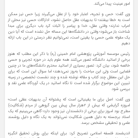
امور عینیت پیدا می‌کند.
وی گفت: حس و تجربه، اعتبار خود را از عقل می‌گیرند زیرا حس نیز ممکن
است به خطا بیفتند؛ تا بدیهیات عقل حاصل نشود، اداراکات حسی نیز محلی از
اعراب ندارند؛ وقتی عقل، خدا و پیامبر را اثبات کرد باب دیگری برای مبدا
شناخت باز می‌شود؛ وقتی در دانشگاه‌ها این مساله حل نشده است که آیا دین
یک مقوله علمی حسی یا یقینی است، نمی‌توانیم نظر درستی در این باب ارائه
دهیم.
رئیس موسسه آموزشی پژوهشی امام خمینی (ره) با ذکر این مطلب که هنوز
برخی از اساتید دانشگاه تصور می‌کنند همه علوم باید در حوزه تجربی و حسی
خالصه شود، بیان کرد: تصور بسیاری از اساتید محترم دانشگاه‌های ما در چنین
فضایی است ولی این مباحث را به‌روز نمی‌دهند؛ اما سوال این است که برای
حل این معظل چند کتاب و مقاله نوشته شده و چند نشست تخصصی در زمینه
تبیین این موضوع برگزار شده است تا نگاه اساتید در یک آوردگاه علمی نقد و
بررسی شود.
وی گفت: اصل برای ما یقینیاتی است که پشتوانه آن بدیهیات عقلی است؛
امروزه گرایشی که بیش از ۲هزار سال پیش بین گروهی از مردم (شکاکیت)
مطرح بود امروز برای برخی از دانشمندان نیز وجود دارد؛ گاهی می‌بینیم که یک
استاد برجسته به دلیل همین شکاکیت نمی‌تواند به یک نگاه و دلیل روشمند
علمی و تحقیقی مشخص برسد.
اندیشمند فلسفه اسلامی تصریح کرد: برای اینکه برای روش تحقیق انگیزه