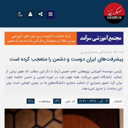
نام کاربری یا نشانی ایمیل
اینستاگرام
تلگرام
سروش
ایتا
آیت الله محمدتقی مصباح یزدی
رمز عبور
آپارات
اپلیکیشن
پیشرفت‌های ایران دوست و دشمن را متعجب کرده است
رئیس موسسه آموزشی پژوهشی امام خمینی (ره) با ذکر این مطلب که هنوز برخی از
اساتید دانشگاه تصور می‌کنند همه علوم باید در حوزه تجربی و حسی خالصه شود،
مرا به خاطر بسپار
بیان کرد: تصور بسیاری از اساتید محترم دانشگاه‌های ما در چنین فضایی است ولی
این مباحث را به‌روز نمی‌دهند.
انتشار :
4 - آذر - 1399 - 12:41
کد خبر :
139
مشاهده :
790