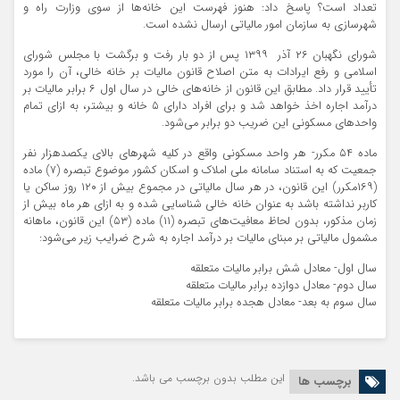
تعداد است؟ پاسخ داد: هنوز فهرست این خانه‌ها از سوی وزارت راه و
شهرسازی به سازمان امور مالیاتی ارسال نشده است.
شورای نگهبان ۲۶ آذر ۱۳۹۹ پس از دو بار رفت و برگشت با مجلس شورای
اسلامی و رفع ایرادات به متن اصلاح قانون مالیات بر خانه خالی، آن را مورد
تأیید قرار داد. مطابق این قانون از خانه‌های خالی در سال اول ۶ برابر مالیات بر
درآمد اجاره اخذ خواهد شد و برای افراد دارای ۵ خانه و بیشتر، به ازای تمام
واحدهای مسکونی این ضریب دو برابر می‌شود.
ماده ۵۴ مکرر- هر واحد مسکونی واقع در کلیه شهر‌های بالای یکصدهزار نفر
جمعیت که به استناد سامانه ملی املاک و اسکان کشور موضوع تبصره (۷) ماده
(۱۶۹مکرر) این قانون، در هر سال مالیاتی در مجموع بیش از ۱۲۰ روز ساکن یا
کاربر نداشته باشد به عنوان خانه خالی شناسایی شده و به ازای هر ماه بیش از
زمان مذکور، بدون لحاظ معافیت‌های تبصره (۱۱) ماده (۵۳) این قانون، ماهانه
مشمول مالیاتی بر مبنای مالیات بر درآمد اجاره به شرح ضرایب زیر می‌شود:
سال اول- معادل شش برابر مالیات متعلقه
سال دوم- معادل دوازده برابر مالیات متعلقه
سال سوم به بعد- معادل هجده برابر مالیات متعلقه
این مطلب بدون برچسب می باشد.
برچسب ها