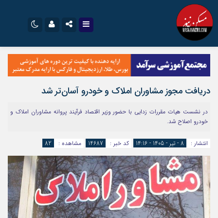
نام کاربری یا نشانی ایمیل
اینستاگرام
تلگرام
سروش
ایتا
دریافت مجوز مشاوران املاک و خودرو آسان‌تر شد
رمز عبور
آپارات
اپلیکیشن
در نشست هیات مقررات زدایی با حضور وزیر اقتصاد فرآیند پروانه مشاوران املاک و
خودرو اصلاح شد.
مرا به خاطر بسپار
انتشار :
8 - تیر - 1405 - 14:16
کد خبر :
14687
مشاهده :
82