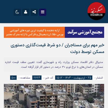
نام کاربری یا نشانی ایمیل
اینستاگرام
تلگرام
سروش
ایتا
خبر مهم برای مستاجران / دو شرط قیمت‌گذاری دستوری
رمز عبور
آپارات
اپلیکیشن
مسکن توسط دولت
مدیرکل دفتر اقتصاد مسکن وزارت راه و شهرسازی گفت: تعیین سقف قیمت اجاره
مرا به خاطر بسپار
مسکن در استان‌های با نرخ تورم ۳۰ درصد در دستور کار قرار گرفته است.
انتشار :
25 - اردیبهشت - 1403 - 15:12
کد خبر :
2623
مشاهده :
500